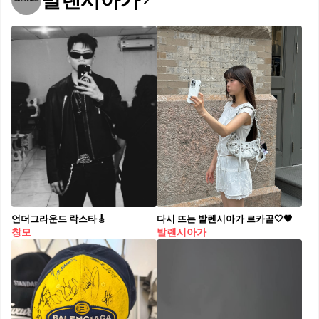
발렌시아가
언더그라운드 락스타🎸
다시 뜨는 발렌시아가 르카골🤍🖤
창모
발렌시아가