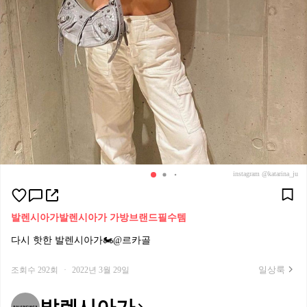
instagram @katarina_ju
발렌시아가
발렌시아가 가방
브랜드필수템
다시 핫한 발렌시아가🏍@르카골
일상룩
조회수 292회
·
2022년 3월 29일