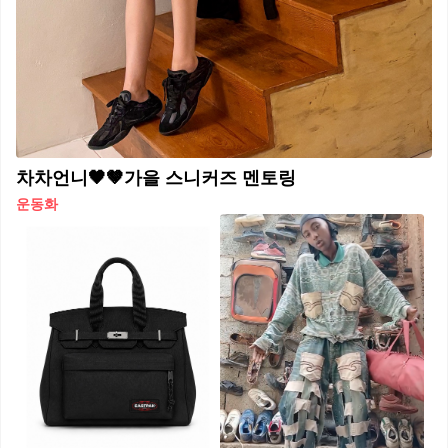
차차언니🖤🤎가을 스니커즈 멘토링
운동화