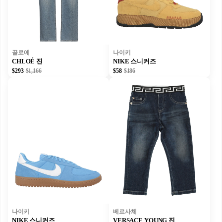
끌로에
나이키
CHLOÉ 진
NIKE 스니커즈
$293
$1,166
$58
$186
나이키
베르사체
NIKE 스니커즈
VERSACE YOUNG 진