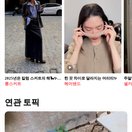
2025년은 칼럼 스커트의 해🐍✨ 작년 수많은 트렌드가 뜨고 졌습니다. 그중 패션앤스타일에서 펜슬 스커트의 유행을 알려드렸었죠. 올해 유행할 스커트는 ‘칼럼(Column) 스커트’입니다. 펜슬 스커트와 칼럼 스커트는 그 구분이 혼용되지만, 실루엣에 약간의 차이가 있습니다. 펜슬 스커트는 종아리까지 오는 것이 일반적이라면, 칼럼 스커트는 그 뜻처럼 원기둥과 같이 일자로 뚝 떨어지는 직선적인 라인을 갖고있죠. 맥시한 기장도 특징이고요. 칼럼 스커트는 몸선을 드러낸 것도 아닌데 도시적이고, 페미닌한 느낌이 있습니다. 추구미와 부합하다면 올해 포문은 칼럼스커트와 함께 열어보시면 어떨까요?
한 끗 차이로 달라지는 머리띠✨
주말
롱스커트
헤어밴드
셀카
연관 토픽