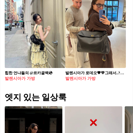
힙한 언냐들의 @르카골백💿
발렌시아가 로데오🖤💛그래서..??🤨
발렌시아가 가방
발렌시아가 가방
엣지 있는 일상룩