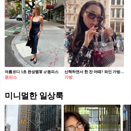
여름코디 3초 완성템👗 @원피스
산책하면서 한 잔 어때? 와인 가방으로 일상에 여유 한 모금🍇 @이거다
원피스
가방
미니멀한 일상룩