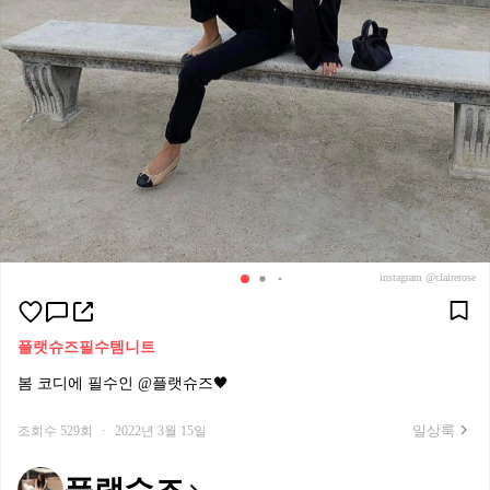
instagram @clairerose
플랫슈즈
필수템
니트
봄 코디에 필수인 @플랫슈즈🖤
일상룩
조회수 529회
·
2022년 3월 15일