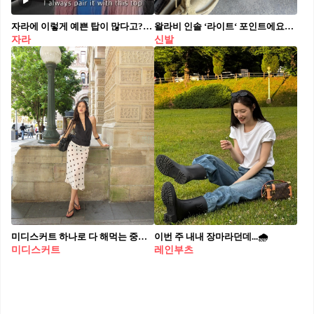
자라에 이렇게 예쁜 탑이 많다고?🛍️👀
왈라비 인솔 ‘라이트‘ 포인트에요💛❤️
자라
신발
미디스커트 하나로 다 해먹는 중🙋🏻‍♀️
이번 주 내내 장마라던데...🌧️
미디스커트
레인부츠