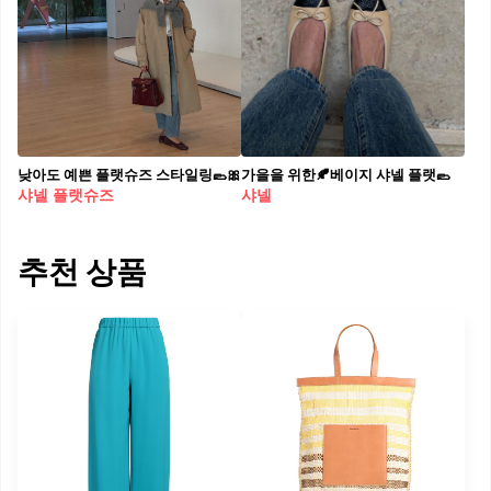
낮아도 예쁜 플랫슈즈 스타일링🥿🎀
가을을 위한🍂베이지 샤넬 플랫🥿
샤넬 플랫슈즈
샤넬
추천 상품