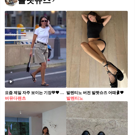
플랫슈즈
요즘 제일 자주 보이는 기장💛🖤 티셔츠 한 장에 쪼리만 걸쳐도 완성되는 여름 원마일룩🩴 짧은 핫팬츠는 부담스럽고 긴바지는 더운 요즘, 그 사이를 정확히 메우는 기장이에요. 무릎 위아래로 툭 떨어지는 라인이라 편한데 단정하게 잡히죠. 스타일링은 힘을 빼는 게 포인트예요. 슬림한 티셔츠 한 장에 쪼리나 가벼운 플랫만 더하면, 편한데 멋 나는 원마일웨어가 완성됩니다.
발렌티노 버전 발렛슈즈 어때🩰🖤
버뮤다팬츠
발렌티노