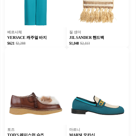
베르사체
질 샌더
VERSACE 캐주얼 바지
JIL SANDER 핸드백
$621
$2,288
$1,048
$2,113
토즈
마르니
TOD'S 레이스업 슈즈
MARNI 모카신