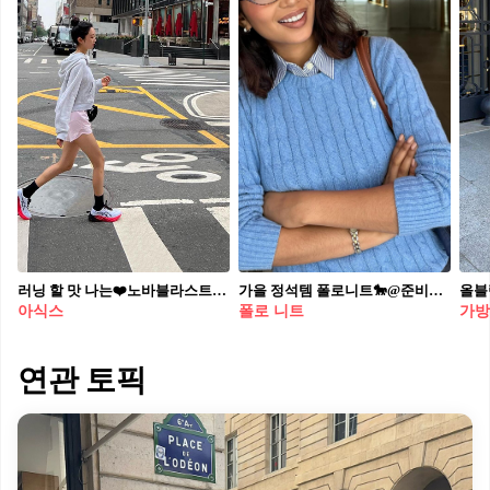
러닝 할 맛 나는❤️노바블라스트3 애슬레저룩 + 러닝 헤리티지 아식스🤍👟@러닝입문템 #광고 달리기 좋은 야외 러닝의 계절, 가을을 맞이해 아식스의 노바블라스트3를 소개합니다. FF BLAST+폼이 적용되어 뛰어난 탄성과 쿠셔닝으로 편안한 착화감이 특징인 아이템입니다. 힐컵의 서포트 기능으로 발목 안정성이 강화되었으며 더욱 가벼워진 경량성으로 뛰어난 퍼포먼스를 제공하는데요. 특히 화이트와 레드, 블루와 핑크 컬러 조합은 러닝룩에 세련되고 포인트를 더해 매치하기 좋습니다. 편안한 맨투맨과 후드, 레깅스와 매치하면 데일리 애슬레저룩으로도 멋지게 활용할 수 있어요. 시원한 바람이 부는 가을엔 러닝을 더욱 즐겁게 만들어줄 아식스 노바블라스트3와 함께하세요!🏃🏻‍♀️
가을 정석템 폴로니트🐎@준비🛍️ 단독으로 입거나 셔츠와 레이어드해서 심플하게 코디해✨
올블
아식스
폴로 니트
가방
연관 토픽