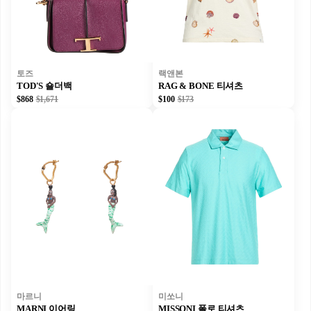
토즈
랙앤본
TOD'S 숄더백
RAG & BONE 티셔츠
$868
$1,671
$100
$173
마르니
미쏘니
MARNI 이어링
MISSONI 폴로 티셔츠