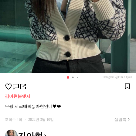
instagram @kim.a.hyun
김아현
봄
엣지
무쌍 시크매력@아현언니🖤❤️
셀럽룩
조회수 4회
·
2022년 3월 10일