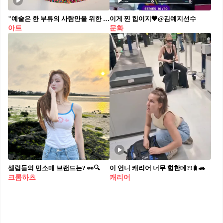
"예술은 한 부류의 사람만을 위한 것이어서는 안 된다."
이게 찐 힙이지🖤@김예지선수
아트
문화
셀럽들의 민소매 브랜드는? 👀🔍
이 언니 캐리어 너무 힙한데?!🧳🚗
크롬하츠
캐리어