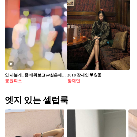
안 까불게.. 좀 배워보고 @싶은데?!🥋🥊🔥
2018 장재인 🖤💪🏻
롱원피스
장재인
엣지 있는 셀럽룩