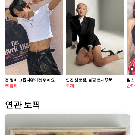
전 멤버 크롭티🫣이것 뭐에요~? 얼마나 성공하고 싶은건지 감도 안오는 라이즈🧡크롭 찰떡이야
인간 생로랑, 블핑 로제💥🖤
크롭티
로제
반다
연관 토픽