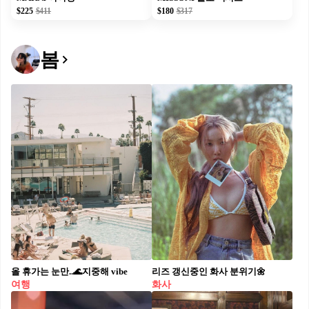
$225
$411
$180
$317
봄
올 휴가는 눈만..🌊지중해 vibe
리즈 갱신중인 화사 분위기🌼
여행
화사