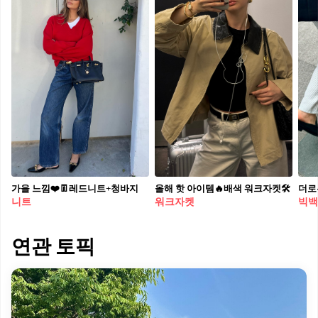
가을 느낌❤️👖레드니트+청바지
올해 핫 아이템🔥배색 워크자켓🛠️
니트
워크자켓
빅백
연관 토픽