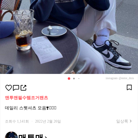
instagram @entre_dois
맨투맨
필수템
조거팬츠
데일리 스웻셔츠 모음❣️🏃🏻‍♀️
일상룩
조회수 1,141회
·
2022년 2월 26일