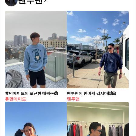
맨투맨
휴먼메이드의 포근한 매력👀🫠
맨투맨에 반바지 갑시다🙌🏻
휴먼메이드
맨투맨