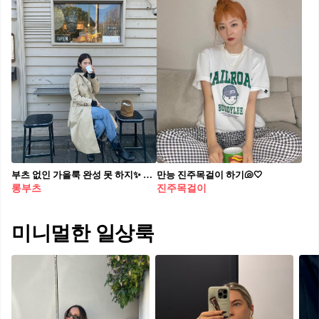
부츠 없인 가을룩 완성 못 하지✨ 가을맞이 셀럽처럼 부츠 즐기기, 지금 시작해볼까?🎶🖤
만능 진주목걸이 하기🐚🤍
롱부츠
진주목걸이
미니멀한 일상룩