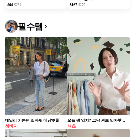
$64
$221
$167
$270
필수템
데일리 기본템 일자핏 데님🩵👖​
오늘 뭐 입지? 그냥 셔츠 입자💙 출근룩도, 데일리룩도 셔츠로 센스 뿜뿜💫🖤셔츠로 단번에 해결 지금 딱 입기 좋은 김나영픽 셔츠 3가지를 모았습니다. 1. 무인양품 코튼 울 플라넨 긴소매 셔츠, 3만 원대 매트한 블랙 셔츠는 울과 면을 혼합한 플라넨 소재로 포근한 질감이 특징입니다. 과하지 않은 레귤러 핏으로 미니멀한 아이템입니다. 슬랙스와 매치하면 깔끔한 출근룩으로, 데님 팬츠와 매치하면 캐주얼한 룩으로 활용할 수 있습니다. 2. 빔즈 깅엄 체크 100/2 브로드, 13만 원대 청량한 블루 컬러의 깅엄 체크 셔츠는 부드럽고 가벼운 코튼 브로드클로스 소재로 레귤러 핏과 버튼 카라 디자인입니다. 부담스럽지 않은 체크 패턴으로 화이트 팬츠와 매치하면 얼굴이 화사해지고 깔끔하면서도 발랄한 느낌을 줍니다. 3. 프라다 스트라이프 피케 셔츠, 170만 원대 라이트 블루와 화이트 조합으로 밝은 느낌의 셔츠는 몸에 자연스럽게 밀착되는 슬림핏으로 여성스러운 실루엣을 강조합니다. 브라운 쇼츠와 매치하면 클래식하면서 산뜻한 분위기를 완성할 수 있습니다.
청바지
셔츠