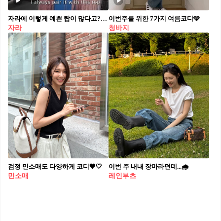
자라에 이렇게 예쁜 탑이 많다고?🛍️👀
이번주를 위한 7가지 여름코디🩵
자라
청바지
검정 민소매도 다양하게 코디🖤🤍
이번 주 내내 장마라던데...🌧️
민소매
레인부츠