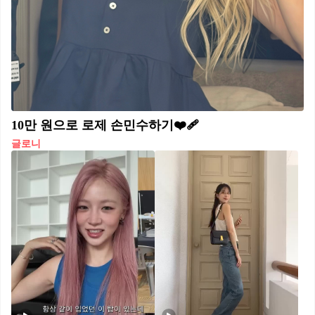
10만 원으로 로제 손민수하기❤️‍🩹
글로니