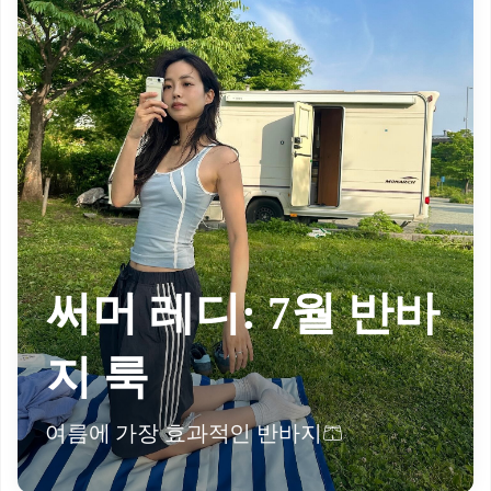
써머 레디: 7월 반바
지 룩
여름에 가장 효과적인 반바지🩳