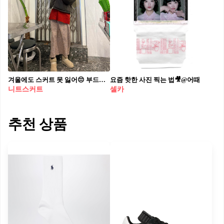
겨울에도 스커트 못 잃어😔 부드럽고 신축성 있는 맥시한 니트 스커트로 즐겨봐🤎❄️
요즘 핫한 사진 찍는 법🎥@어때
니트스커트
셀카
추천 상품