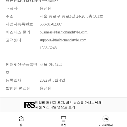
패션앤스타일컴퍼니 주식회사
대표자
윤정원
주소
서울 종로구 종로3길 24-20 5층 501호
사업자등록번호
638-81-02307
비즈니스 문의
business@fashionandstyle.com
고객센터
support@fashionandstyle.com
1533-6248
인터넷신문등록번
서울 아54253
호
등록일자
2022년 5월 4일
발행인·편집인
윤정원
데일리 패션과 코디, 최신 뉴스를 만나보세요!
패션 & 스타일 앱으로 보기
홈
추천
마이페이지