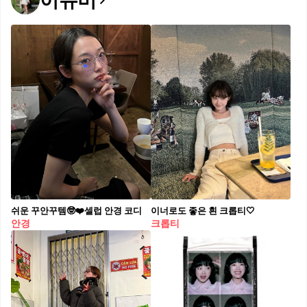
이유미
쉬운 꾸안꾸템🤓❤️셀럽 안경 코디
이너로도 좋은 흰 크롭티🤍
안경
크롭티