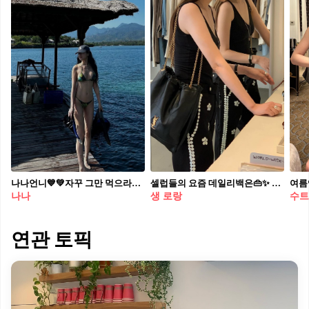
나나언니💙💚자꾸 그만 먹으라고 요즘 평민들에게 자극 주시는 중..🥲휴가 시즌 준비할께욤👙
셀럽들의 요즘 데일리백은👜✨ 가볍고 시크한 생로랑 제이미 4.3 포숑 블랙🖤🏷️439만 원
여름
나나
생 로랑
수트
연관 토픽