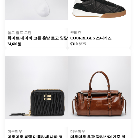
폴로 랄프 로렌
꾸레쥬
화이트/네이비 코튼 혼방 로고 양말
COURRÈGES 스니커즈
24,600원
$310
$625
미우미우
미우미우
미우미우 블랙 마틀라세 나파 코인 지갑
미우미우 유광 팔리산더 가죽 라지 탑 핸들 백