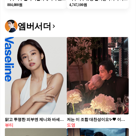
884,000원
4,747,100원
엠버서더
맑고 투명한 피부엔 제니와 바세린이 있어🩷 블랙핑크 제니가 바세린 바디케어의 첫 글로벌 앰버서더로 공개됐습니다. 바세린 코리아는 제니와 함께 새로운 글루타-히아 바디 세럼 로션 출시를 예고했는데요. 피부에 바르면 물방울처럼 터지는 산뜻한 제형이 특징이라고 합니다. 제니와 바세린의 만남, 오는 6월 국내 론칭을 기다려보세요.
저는 이 조합 대찬성이요✨🖤 이수혁이 본인 인스타그램 스토리에 NCT 도영과 함께한 사진을 게재했습니다. 두 사람은 돌체앤가바나 글로벌 앰버서더로 이번 25SS 남성 컬렉션 패션쇼에 참석했는데요. 커플 반지를 끼거나 어깨에 기대는 등 눈부신 친분을 자랑했습니다. 한편, 둘은 지난 24FW 여성 패션쇼 애프터파티에서 만나 함께 찍은 사진을 업로드 한 바 있습니다.
뷰티
도영