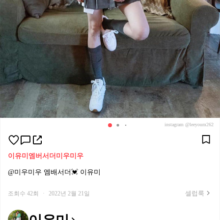
instagram @leeyoum262
이유미
엠버서더
미우미우
@미우미우 엠배서더💓 이유미
셀럽룩
조회수 42회
·
2022년 2월 21일