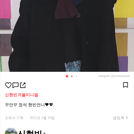
instagram @hyunbeenshin
신현빈
겨울
미니멀
꾸안꾸 정석 현빈언니🖤💖
셀럽룩
조회수 17회
·
2022년 2월 19일