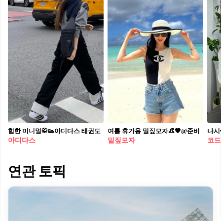
힙한 미니멀🥋👟아디다스 태권도
여름 휴가용 밀짚모자👒🤎@준비​
아디다스
밀짚모자
코드
연관 토픽