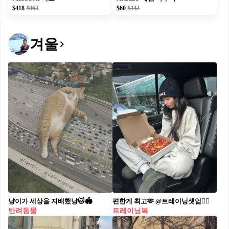
$418
$863
$60
$143
겨울
냥이가 세상을 지배했냥🐱🏟
편한게 최고🫶 @트레이닝셋업🏃‍♀️
반려동물
트레이닝복