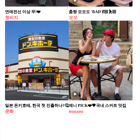
연애전선 이상 무!❤️
춤짱 모모도 'BAD'💃🏻🕺🏻
청바지
모모
일본 돈키호테, 한국 첫 진출하나?🤔
제니 PICK❤️🖤국내 스커트 맛집
문화
nuuanu