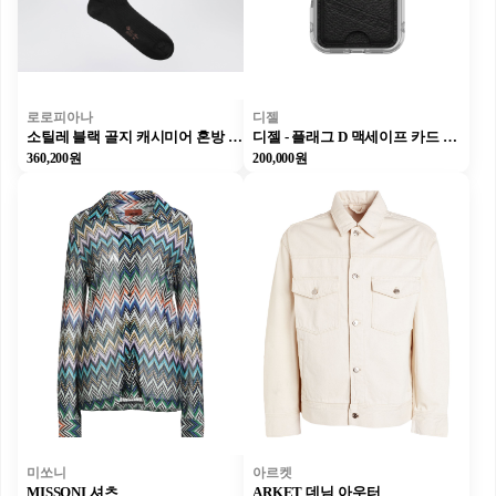
로로피아나
디젤
소틸레 블랙 골지 캐시미어 혼방 양말
디젤 - 플래그 D 맥세이프 카드 홀더 - 유니버설 포켓 - 유니섹스 - 블랙
360,200원
200,000원
미쏘니
아르켓
MISSONI 셔츠
ARKET 데님 아우터