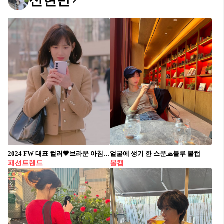
신현빈
2024 FW 대표 컬러🤎브라운 아침저녁으로 선선해진 날씨를 보니 가을이 곧 다가오고 있음을 느낍니다. 이 시점에서 주목해야 할 것은 바로 이번 가을과 겨울의 대표 트렌드 컬러인 브라운입니다! 따뜻한 브라운 컬러는 차분하면서도 최근 유행하는 미니멀룩과 드뮤어룩에 완벽하게 어울리는데요. 이번 가을에는 셀럽들의 브라운 아이템을 참고하여 멋진 가을을 맞이해 보세요! 1. 이청아: 생로랑(가방) - 스웨이드 소재의 LE 5 À 7 소프트 라지 백 2. 윈터: 폴로 랄프 로렌(가방) - 폴로 ID 스웨이드 미니 숄더백 3. 허영지: 스탠드오일(가방) - 오블롱백 4. 김지영: 제너럴아이디어(상의) - 시그니처 울 크루넥 가디건 5. 신현빈: 레이브(아우터) - 트러커 재킷 인 브라운 6. 효민: 마르디 메크르디 악티프(하의) - 뷰르 얼티밋 컴포트 바이커 레깅스 더 플라워(BEURRE ULTIMATE COMFORT biker leggings theflower) 7. 임수향: 시야쥬(하의) - SIPT7125 와샤 퍼티그 팬츠
얼굴에 생기 한 스푼🧢블루 볼캡
패션트렌드
볼캡