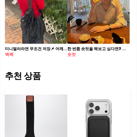
미니멀러라면 무조건 저장📌 어깨는 편하게, 스타일은 확실한 백팩👍🏻💨휘뚜루마뚜루 딱 좋아 데일리로 매기 좋은 백팩 2가지 소개해 드릴게요. 1. 몽벨 버사라이트 팩 15, 6만 원대 신현빈이 맨 백팩은 발리스틱 나일론 립스탑 소재를 활용한 초경량 백팩입니다. 가볍지만 내구성이 뛰어나며, 접어서 자체 포켓에 넣을 수 있어 휴대성이 높죠. 상단을 여닫아 물건을 간편하게 넣고 꺼낼 수 있고, 캐주얼하면서도 미니멀한 디자인이 특징입니다. 2. 미닛뮤트 25 백팩, 30만 원대 장희령이 든 가방은 시간이 지날수록 빈티지한 무드가 강해지는 이태리 카프 스웨이드 소재로, 등판과 스트랩에는 나일론 방수 원단을 활용해 이염을 줄였죠. 측면 지퍼로 수납 편의성을 높이고, 체인 심볼 장식을 더해 디자인에 확실한 포인트를 주었습니다.
한 번쯤 숏컷을 해보고 싶다면❓ 유독 숏컷만 하면 분위기가 살아나는 셀럽들, 그들의 얼굴형과 무드를 살펴보면 몇 가지 공통된 특징이 있습니다. 이번 여름, 그 특징을 참고해 시원한 숏컷에 과감히 도전해보세요! 1. 작고 입체적인 얼굴형 2. 긴 목과 뚜렷한 턱선 3. 높고 단정한 이마 라인 4. 귀가 작고 귓바퀴 라인이 예쁜 경우
백팩
숏컷
추천 상품