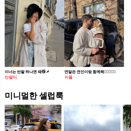
이너는 반팔 하나면 돼😼📌
연말은 연인이랑 함께해👩🏻‍❤️‍👨🏻
반팔티
커플
미니멀한 셀럽룩