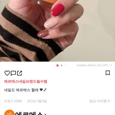
instagram @ayano_style_2023 +1
에르메스
네일
브랜드필수템
네일도 에르메스 할래 🧡💅
일상 아이템
조회수 639회
·
2022년 2월 8일