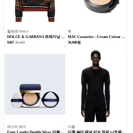
돌체앤가바나
맥
DOLCE & GABBANA 트레이닝 상의
MAC Cosmetics - Cream Colour Base - 펄 - 3.2gm/0.12 oz
$487
$1,442
38,000원
에스티 로더
디젤
Estee Lauder Double Wear 더블웨어 소프트 글로우 매트 쿠션 SPF45 / PA+++ 1C0 쉘 - 24g(12g x 2)
디젤 숄더 패널 리브 점퍼 니트웨어 맨 블랙