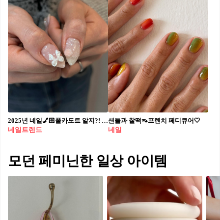
2025년 네일💅🏻폴카도트 알지?! 동글동글 귀여움 터지는 네일🩷⚪️실제로는 더 이쁘다는데?
샌들과 찰떡👡프렌치 페디큐어🤍​
네일트렌드
네일
모던 페미닌한 일상 아이템