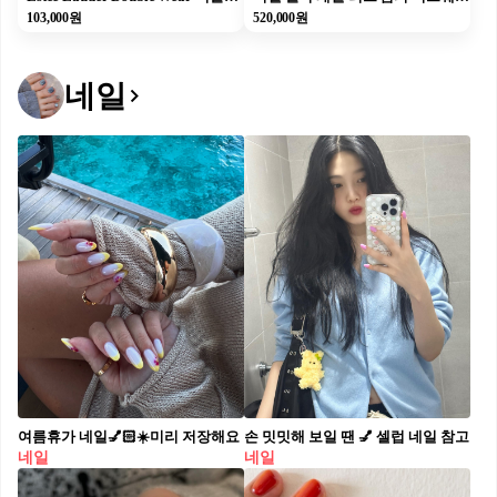
103,000원
520,000원
네일
여름휴가 네일💅🏻☀️미리 저장해요
손 밋밋해 보일 땐 💅 셀럽 네일 참고
네일
네일