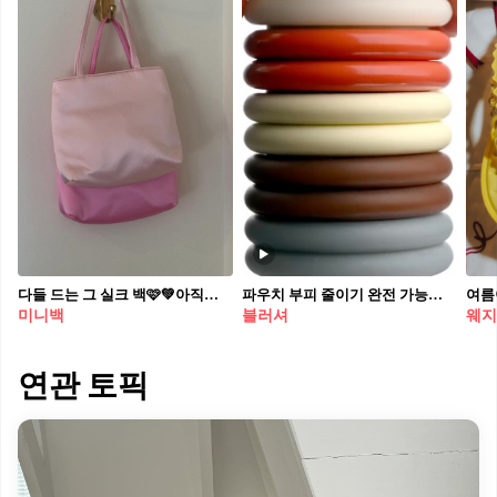
다들 드는 그 실크 백🩷💚아직없어? 요즘 실크 백 부쩍 늘었죠? 하이 실크 백 체크해두세요.📝 부드러운 광택 하나로 코디 전체 온도를 올리는 실크 백이 요즘 눈에 띄게 많아졌어요. 가죽 백이 잡고 있던 자리를 조용히 비집고 들어오는 중이죠. 실크 백 하면 빼놓을 수 없는 게 하이(Hai)예요. 2018년 런던에서 실크 하나로 시작해 지금까지 실크를 전문으로 다뤄온 브랜드라, 광택도 마감도 안정적이죠. 리틀 실크 백(Little Silk Bag)은 그 시작점이 된 첫 아이템이에요. 아직 없다면 지금이 딱 맞는 타이밍입니다. • 하이 리틀 실크 백 (Hai Little Silk Bag)
파우치 부피 줄이기 완전 가능💓 코덕들의 파우치를 점령한 가장 힙한 뷰티 브랜드, 시미헤이즈 뷰티(simihazebeauty)의 독보적인 아이덴티티가 담긴 '스타커블(STACKABLES)' 컬렉션을 소개합니다. 립과 치크에 생기를 더하는 '컬러 글레이즈', 피부에 자연스럽게 녹아드는 브론즈 밤 '스킨 스웨이드', 은은한 물광을 연출하는 하이라이터 '소프트 스트로브'까지 라인업도 다양하죠. 뿐만 아니라, 플라스틱의 내구성을 유지하면서도 친환경 우드 펄프 소재를 활용해 환경적 발자국까지 줄인 기특한 제품이니 고민하지 말고 달려가세요! • 컬러 글레이즈 립 앤 치크 피그먼트: 37,000원 • 스킨 스웨이드 멜팅 브론즈 밤: 37,000원 • 소프트 스트로브 크리미 하이라이트 파우더: 37,000원
미니백
블러셔
웨지
연관 토픽