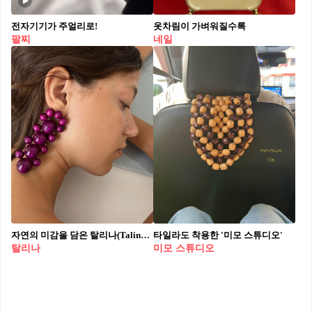
전자기기가 주얼리로!
옷차림이 가벼워질수록
팔찌
네일
자연의 미감을 담은 탈리나(Talina)🫧
타일라도 착용한 '미모 스튜디오'
탈리나
미모 스튜디오