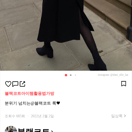
instagram @dani_elle_laz
블랙코트
아이템활용법
가방
분위기 넘치는@블랙코트 룩🖤
일상룩
조회수 685회
·
2022년 2월 2일