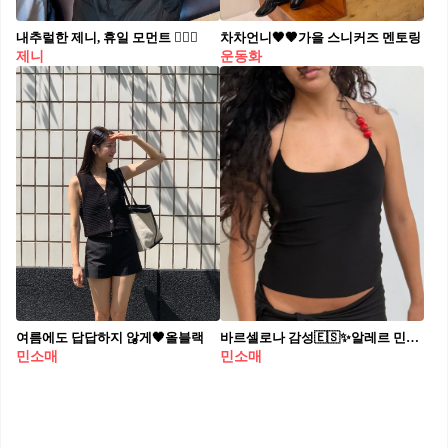
내추럴한 제니, 휴일 모먼트 🧘🏻‍♀️
차차언니🖤🤎가을 스니커즈 멘토링
제니
운동화
여름에도 답답하지 않게🖤올블랙
바르셀로나 감성🇪🇸✨알레르 민소매
민소매
민소매