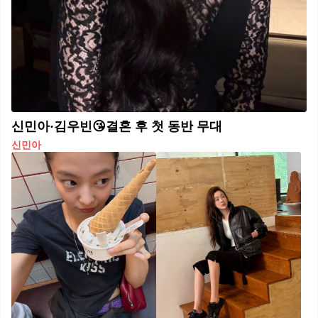
신민아·김우빈😘결혼 후 첫 동반 무대
신민아