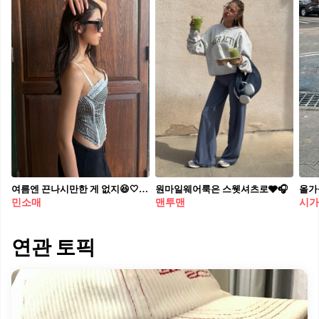
여름엔 끈나시만한 게 없지😆🤍 가볍게 한 장만 걸치면 시원한 여름 준비 완료🍃
원마일웨어룩은 스웻셔츠로🩶🎧
민소매
맨투맨
시가
연관 토픽