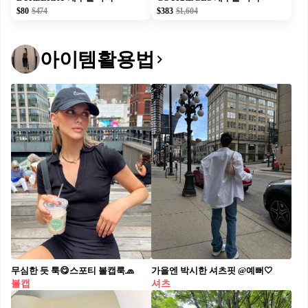
$80
$474
$383
$1,604
아이템활용법
무심한 듯 툭😋스포티 볼캡룩🧢​
가을엔 박시한 셔츠핏 @예뻐🤍
볼캡
셔츠