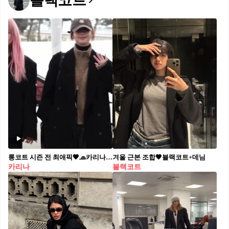
블랙코트
롱코트 시즌 전 최애픽🖤🧢카리나 블랙코트 + 볼캡, 넘 예뻐여
겨울 근본 조합🖤블랙코트+데님
카리나
블랙코트