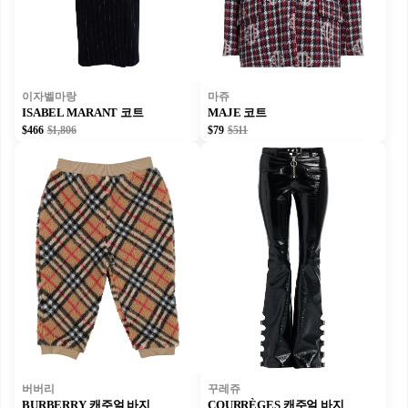
이자벨마랑
마쥬
ISABEL MARANT 코트
MAJE 코트
$466
$1,806
$79
$511
버버리
꾸레쥬
BURBERRY 캐주얼 바지
COURRÈGES 캐주얼 바지