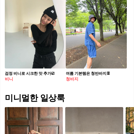
검정 비니로 시크한 맛 추가☑️
여름 기본템은 청반바지👖
비니
청바지
미니멀한 일상룩