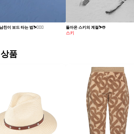
친이 보드 타는 법⛷️👩‍❤️‍👨
돌아온 스키의 계절⛷️☃️
스키
 상품