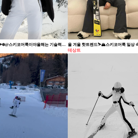
이번 겨울⛷️❄️@스키코어룩이야​ 올해는 기술력&철학 담긴 스위스 스키 다운🇨🇭데상트 패딩 #광고​ ​ 세계 1위의 스위스 국가대표 스키팀을 45년간 후원해 온 데상트, 마침내 한계 없는 움직임을 완성했습니다. 최상급 스키복 소재인 더미작스를 사용해 방풍, 방수, 발수, 투습 기능으로 어떤 기상 조건에서도 완벽한 적응력을 보여주며 스위스 국가대표 스키팀 레이싱슈트에서 영감을 받은 트렌디한 디자인을 선보입니다.​ ​ 착용 시 불편함과 미세한 바람이 들어오는 봉제선을 최소화하고, 극강의 보온성과 활동성을 높였으며 빛 에너지를 열 에너지로 바꾸는 특수 탄소 무기질을 섬유에 적용해 보온성을 극대화했습니다.​ ​ 이 모든 장점이 합해져, 한계 없는 움직임을 만들어낸 23FW 데상트 스위스 스키 다운. 매서운 한파로부터 든든하게 지켜줄 겨울 필수템 미리 준비해 보세요.🔥​
데상트