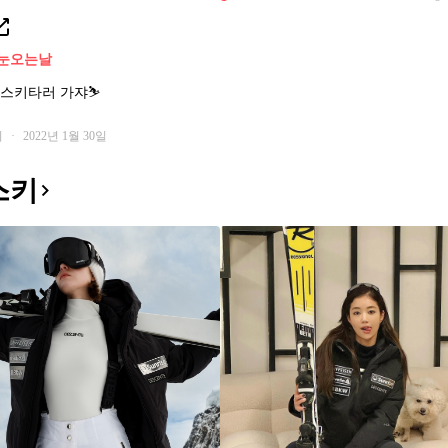
눈오는날
 스키타러 가쟈⛷
회
·
2022년 1월 30일
스키