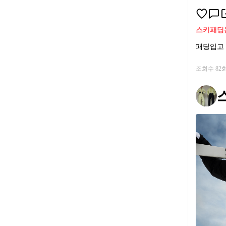
스키
패딩
패딩입고
조회수 82