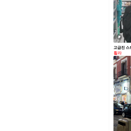
고급진 스
휠라