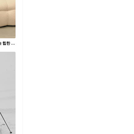
올 겨울 핫트렌드⛷️🏔️스키코어룩 일상 속 힙한 스키 분위기🖤🤍데상트 스키 패딩 @필수 #광고