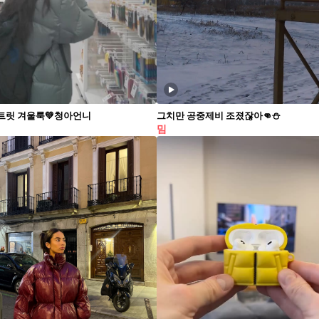
트릿 겨울룩💚청아언니
그치만 공중제비 조졌잖아👊⛄️
밈