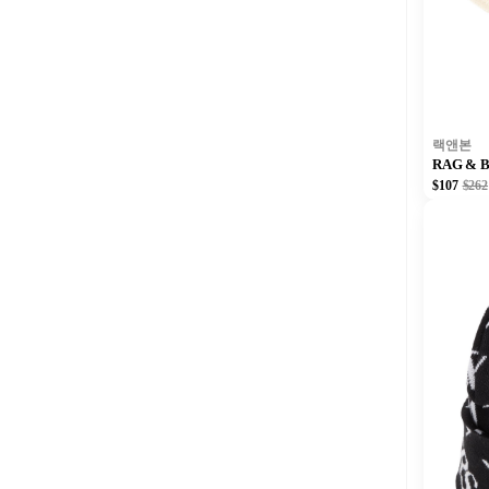
랙앤본
RAG & 
$107
$262