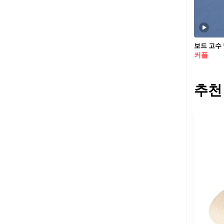
보드 고수 남
커플
추천