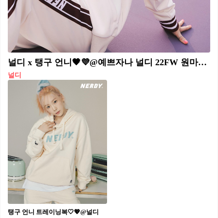
널디 x 탱구 언니🖤💜@예쁘자나 널디 22FW 원마일웨어룩🏃🏻‍♀️✨ 신상 트랙코디 참고 #광고
널디
탱구 언니 트레이닝복🤍💖@널디