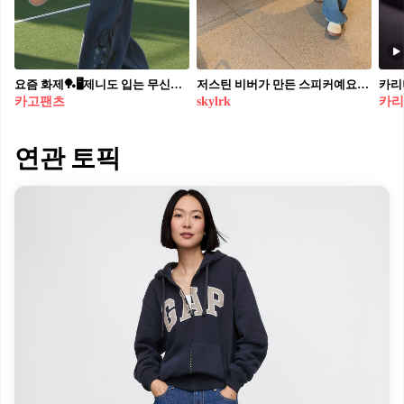
요즘 화제🏓🖥️제니도 입는 무신사템 지금 바로 구할 수 있는 ‘손민수템’ 리스트 7가지😎체크해두세요. 제니의 일상 코디 속 따라하기 쉬운 아이템들을 소개합니다. 1. 길라아카이브 레터링 로고 스웨트팬츠 부드러운 블루 톤의 와이드 스웨트팬츠로, 오버사이즈 프린트 티셔츠와 브라운 볼캡을 매치해 스포티 무드를 연출했습니다. 2. 길라아카이브 레터링 시어 롱슬리브 은은한 레터링이 포인트인 화이트 롱슬리브로 스커트 팬츠와 매치해 파리 거리에서의 여유로운 데일리룩을 완성했습니다. 3. 트리밍버드 스크래치 데미지 와이드 스웨트팬츠 스크래치 디테일과 와이드핏이 돋보이는 차콜 팬츠로, 제니는 그레이 크롭 티셔츠와 진주 네클리스를 우아함까지 더했습니다. 4. 로우클래식 러브 파크 티셔츠 차콜 컬러에 강아지 그래픽이 돋보이는 루즈핏 티셔츠로, 아이보리 프린트 팬츠와 네이비 캡을 매치해 편안한 공항룩을 완성했습니다. 5. 이알에이 유니섹스 에라 헤비 스웨트팬츠 제니는 슬림한 블랙 튜브톱을 매치하고 바디라인을 강조해 시크한 페스티벌 무드를 연출했습니다. 6. 어텐즈 네이비 베이직 스웨트팬츠 와이드 실루엣 팬츠에 화이트 크롭 블라우스와 레이스 밴딩을 매치해 허리 라인을 강조, 키링 스트랩으로 Y2K 무드를 완성했습니다. 7. 제이디드런던 트리 카모 오버사이즈드 카고팬츠 카모 패턴과 오버사이즈 핏이 매력적인 팬츠로, 제니는 블랙 슬리브리스와 선글라스를 매치해 보이시한 스트릿 무드를 완성했습니다.
저스틴 비버가 만든 스피커예요🔊🟠 구릿빛 오렌지와 올리브 그린, 두 가지 색의 구체형 스피커예요. 비버가 직접 전개하는 브랜드 스카이락(SKYLRK)의 차기 라인이죠. 발매 시점도 사양도 아직 공개되지 않았어요. 색과 형태만 먼저 푼 스카이락식 티저랍니다.
카고팬츠
skylrk
카리
연관 토픽