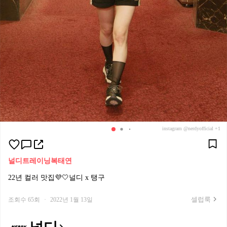
instagram @nerdyofficial +1
널디
트레이닝복
태연
22년 컬러 맛집💜🤍널디 x 탱구
셀럽룩
조회수 65회
·
2022년 1월 13일