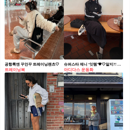
공항룩엔 꾸안꾸 트레이닝팬츠🤍
슈퍼스타 제니 ‘잇템’🖤🤍알지?! 올 가을 뜨겁게 주목받는👩🏻‍🏫아디다스 슈퍼스타 가이드북 최근 핫걸들의 신발을 보면, 슈퍼스타가 눈에 띕니다. 반세기 넘게 사랑 받아온 슈퍼스타는 농구화에서 시작해 스트릿의 상징으로 자리 잡았는데요. 최근 제니, 미시 엘리엇, 앤서니 에드워즈 등 시대를 대표하는 아이콘들이 스타일링해 주목 받고 있습니다. 아이코닉한 3-스트라이프를 포인트로 어떤 코디에도 어울리며, 캐주얼과 힙한 무드를 동시에 담을 수 있습니다. 특히 슈퍼스타와 파이어버드 트랙탑 조합은 올 가을 데일리룩 핵심으로 떠오릅니다. 트랙탑과 와이드 팬츠, 혹은 데님을 매치하거나, 올 블랙 스타일링에 슈퍼스타로 강렬한 포인트를 주는 식이죠. 루즈한 팬츠나 스커트와 함께하면 편안하면서도 존재감있는 룩을 완성할 수 있습니다.
트레이닝복
아디다스 운동화