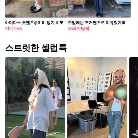
아디다스 숏팬츠@미리 챙겨🏃‍♀️💙
주말에는 조거팬츠로 여유있게👖
아디다스
트레이닝복
스트릿한 셀럽룩