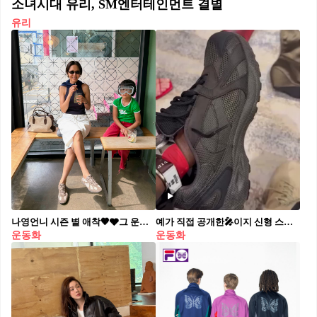
소녀시대 유리, SM엔터테인먼트 결별
유리
나영언니 시즌 별 애착🤎🩶그 운동화
예가 직접 공개한🎤이지 신형 스니커즈
운동화
운동화