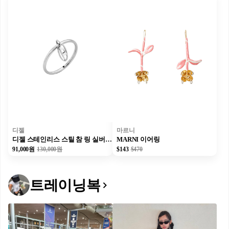
디젤
마르니
디젤 스테인리스 스틸 참 링 실버 남녀공용
MARNI 이어링
91,000원
130,000원
$143
$470
트레이닝복