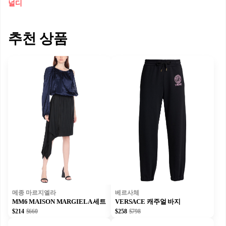
널디
추천 상품
메종 마르지엘라
베르사체
MM6 MAISON MARGIELA 세트
VERSACE 캐주얼 바지
$214
$660
$258
$798