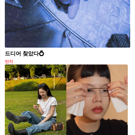
드디어 찾았다💍
반지