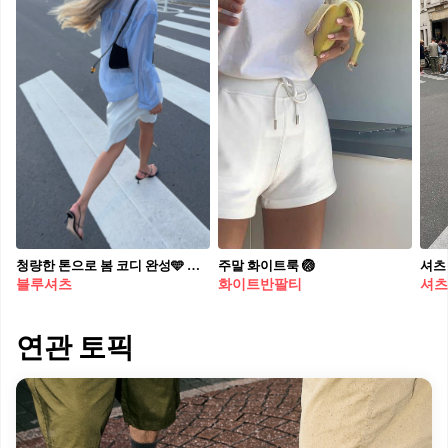
청량한 톤으로 봄 코디 완성🩵 청순하게 입기 좋은 블루 셔츠 데일리 코디🫐🪄
주말 화이트룩 🏐
셔츠
블루셔츠
화이트반팔티
셔츠
연관 토픽