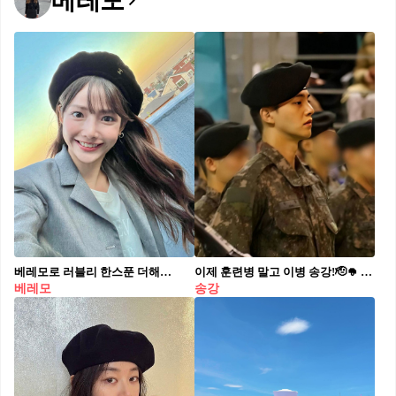
베레모
베레모로 러블리 한스푼 더해🧑🏻‍🎨❤️
이제 훈련병 말고 이병 송강!🫡🪖 송강이 어제(8일) 훈련병 수료식을 마치고 이병으로 진급했습니다. 어제 진행된 수료식 이미지와 영상에서는 저화질임에도 불구하고 완벽한 군복 핏과 여전히 빛나는 비주얼을 자랑해 팬들의 감탄을 자아냈는데요. 이제 송강은 기초군사훈련을 마쳐 자대 배치를 받아 국방의 의무를 이어갑니다. 한편 지난달 2일 육군 훈련소에 입소한 송강은 2025년 10월 1일 전역 예정입니다.
베레모
송강