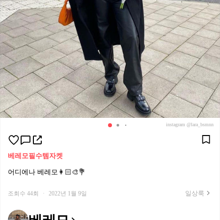
instagram @lara_bsmnn
베레모
필수템
자켓
어디에나 베레모👩🏻‍🎨💐
일상룩
조회수 44회
·
2022년 1월 9일