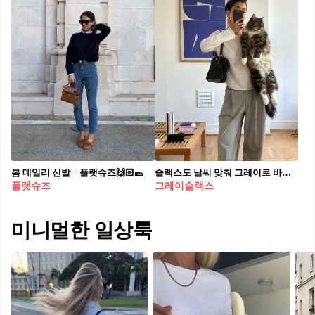
봄 데일리 신발 = 플랫슈즈🙌🏻🥿
슬랙스도 날씨 맞춰 그레이로 바꿔🩶 꾸안꾸 시작은 그레이 슬랙스부터☑️👀코디 완전 정복하자
플랫슈즈
그레이슬랙스
미니멀한 일상룩