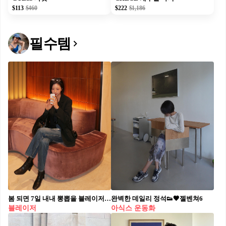
$113
$460
$222
$1,186
필수템
봄 되면 7일 내내 뽕뽑을 블레이저👍🏻 출근룩부터 데이트룩까지 활용도 높으니 참고해 보세요🖤✨
완벽한 데일리 정석👟🖤젤벤쳐6
블레이저
아식스 운동화