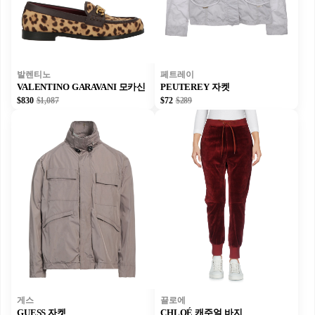
발렌티노
페트레이
VALENTINO GARAVANI 모카신
PEUTEREY 자켓
$830
$1,087
$72
$289
게스
끌로에
GUESS 자켓
CHLOÉ 캐주얼 바지