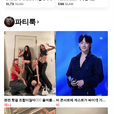
$1,751
$3,361
$366
$2,440
파티룩
완전 핫걸 조합이잖아❤️‍🔥✨ 올여름은 제니와 로제처럼 크롭티로 핫하게🔥
비 콘서트에 게스트가 싸이?🍾 가수 비의 콘서트에 싸이가 게스트로 출연합니다. 오는 6월에 개최되는 ‘2024 비 (RAIN) 콘서트: STILL RAINNING - 서울’은 비가 9년 만에 국내 팬들을 위해 마련한 특별한 자리인데요. 비 소속사 레인컴퍼니는 오늘(20일) “게스트로 싸이가 출연한다”라고 밝혔습니다. 이번 초청은 비가 싸이의 ‘흠뻑쇼’에 게스트로 출연해 준 것에 대한 보답으로 어떤 퍼포먼스를 선보일지 이목이 집중되고 있습니다.
제니
비