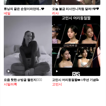
튜닝의 끝은 순정이라던데...🩶
오늘 불금 리사언니처럼 달려!!🩷🖤
네일
리사
요즘 핫한 @빙글 챌린지😵‍💫🌀
고민시 어리둥절짤🫨 1주년 기념🥳
시밀러룩
고민시