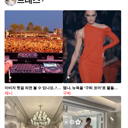
드레스
이비자 핫걸 되면 볼 수 있나요..?🔥 점프 제니 x 디플로 비하인드, 이 둘 조합이 특히 너무 좋아요🖤🩷
뎀나, 뉴욕을 ‘구찌 코어’로 물들이다🌹🗽 뎀나 즈바살리아가 첫 번째 <구찌 2027 크루즈 컬렉션>을 성공리에 마쳤습니다. 뉴욕 타임스퀘어에서 진행된 이번 쇼에는 신디 크로포드, 패리스 힐튼이 런웨이에 섰는데요. 톰 포드 시절의 헤리티지에 뎀나만의 무드를 더해 뉴욕의 밤을 섹시하게 물들였습니다. 쇼의 오프닝은 광택 있는 수트와 비즈니스 룩의 정석을 보여주는 더블브레스티드 수트로 시작했으며, 패리스 힐튼 룩에서는 생일 케이크 상자를 연상시키는 듯한 가방이 눈에 띄었습니다. 피날레는 짙은 스모키 아이 메이크업을 한 모델들이 화려한 드레스로 마무리하며 성공적으로 구찌 코어를 그려냈습니다.
제니
구찌