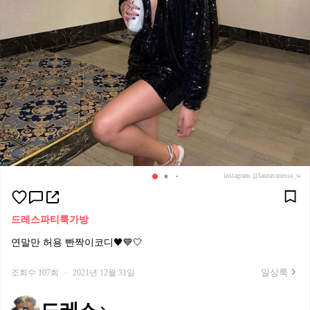
instagram @lauravanessa_w
드레스
파티룩
가방
연말만 허용 빤짝이코디🖤💙🤍
일상룩
조회수 107회
·
2021년 12월 31일