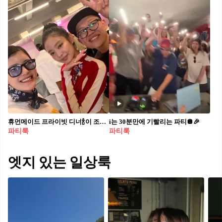
휴먼메이드 프라이빗 디너🍾이 조합에 끼이고 싶다💞 휴먼메이드의 서울 스토어 오픈을 앞두고 어제(5일) 진행된 프라이빗 디너 현장. 휴먼메이드 크리에이티브 디렉터 니고와 어드바이저 퍼렐 윌리엄스, 카우스, 그리고 크리에이티브 파트너 베르디가 셀럽들을 성수 매장으로 초대해 매장 안에서 저녁 만찬을 즐겼는데요. 제니, 태양, 박서준, 버논, 로꼬, 그루비룸 등 많은 패셔니스타들이 총출동한 어제의 현장을 확인해 보세요!
i는 30분만에 기빨리는 파티🪩🎉
파티룩
파티룩
엣지 있는 일상룩