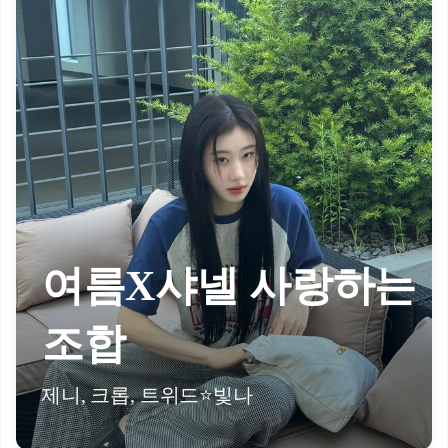
여름X샤넬 사랑하는
조합
제니, 크롭, 트위드⭐️빛나