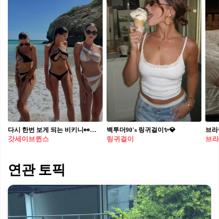
다시 한번 보게 되는 비키니👀🖤 올여름 핫걸들 갓세이브퀸스 도전 @가능?🙋🏻‍♀️👙 2014년 폴란드에서 탄생한 갓세이브퀸스(God Save Queens)는 란제리와 기성복의 경계를 넘나드는 럭셔리 란제리 브랜드입니다. 해외 인플루언서들의 여름 핫템은 갓세이브퀸스의 스윔웨어 컬렉션인데요. 속살이 보이는 듯 한 착시효과가 있어 더욱 아찔해 보이지만 수영복에 스킨톤 망사가 더해졌으며, 과감한 디자인과 곡선 실루엣이 특징인 아이템입니다. 이번 여름, 자신감 넘치는 스타일링을 완성하고 싶다면 갓세이브퀸스의 스윔웨어를 만나보세요!🌊
백투더90's 링귀걸이✨💎​
브라
갓세이브퀸스
링귀걸이
브라
연관 토픽