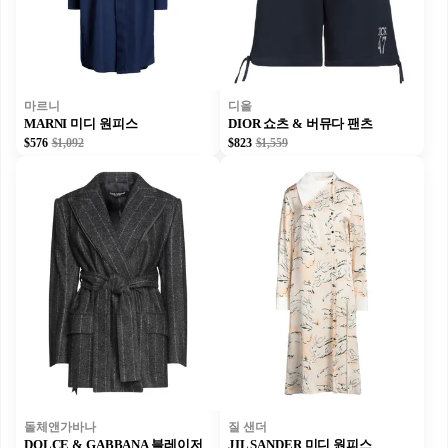
마르니
디올
MARNI 미디 원피스
DIOR 쇼츠 & 버뮤다 팬츠
$576
$1,092
$823
$1,559
돌체앤가바나
질 샌더
DOLCE & GABBANA 블레이저
JIL SANDER 미디 원피스