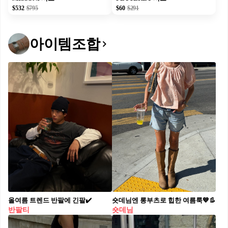
$532
$795
$60
$291
아이템조합
올여름 트렌드 반팔에 긴팔✔️
숏데님엔 롱부츠로 힙한 여름룩💙👢
반팔티
숏데님