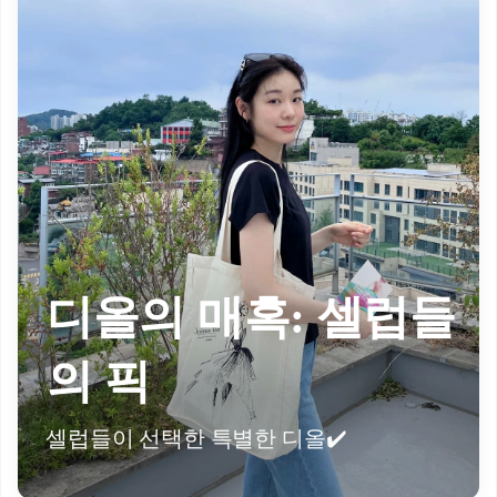
디올의 매혹: 셀럽들
의 픽
셀럽들이 선택한 특별한 디올✔️