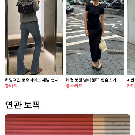
치명적인 로우라이즈 데님 언니💙 가을 니트룩에 넘 예쁜🍁🩶어반 아웃피터스 로우 라이즈
체형 보정 넘버원👍🏻 펜슬스커트 천고마비의 계절.. 다이어트 대신 펜슬스커트 입어도 될까..?👀🍂 벌룬스커트의 인기가 사그라드는 듯한 지금 시기, 이번 가을에는 슬림한 실루엣의 펜슬스커트에 주목하세요. 펜슬스커트는 직선으로 떨어지는 일자 실루엣으로 체형을 길고 날씬하게 보여주는 효과가 있습니다. 매치하는 상의에 따라 다양한 분위기를 연출할 수 있는데요. 더운 날씨에는 반팔, 민소매랑 선선할 때는 셔츠, 자켓 등 잘 어울려 활용도 높은 마성의 스커트죠. 출근룩에도 손색 없는 펜슬 스커트, 미리 장바구니에 담아 두어 가을룩을 준비해보는 건 어떨까요?
이번
청바지
롱스커트
가디
연관 토픽