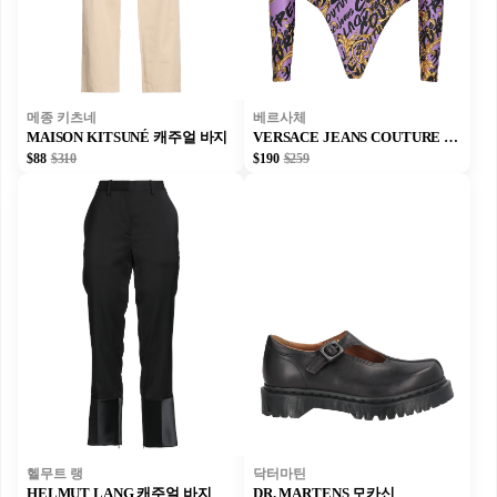
메종 키츠네
베르사체
MAISON KITSUNÉ 캐주얼 바지
VERSACE JEANS COUTURE 바디수트
$88
$310
$190
$259
헬무트 랭
닥터마틴
HELMUT LANG 캐주얼 바지
DR. MARTENS 모카신