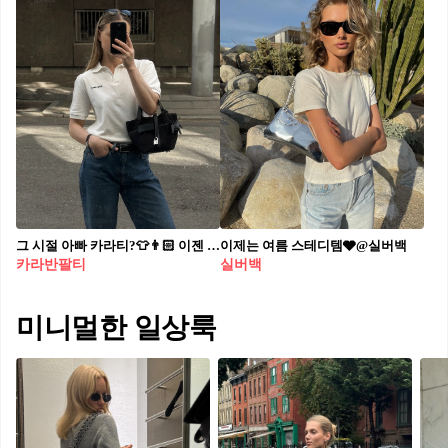
그 시절 아빠 카라티?👕👨🏻 이젠 나만의 감각으로 새롭게 연출하세요!
이제는 여름 스테디템🩶@실버백
카라반팔티
실버백
미니멀한 일상룩