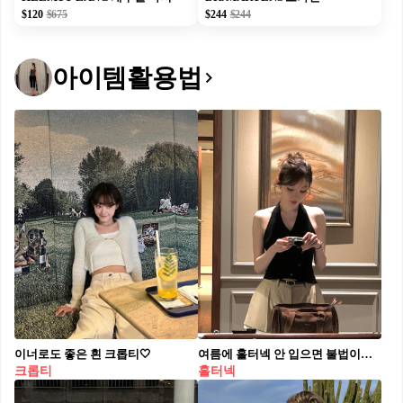
$120
$675
$244
$244
아이템활용법
이너로도 좋은 흰 크롭티🤍
여름에 홀터넥 안 입으면 불법이야🫨 홀터넥 코디로 어깨라인은 살리고 승모근은 가려보세요💡🤍
크롭티
홀터넥