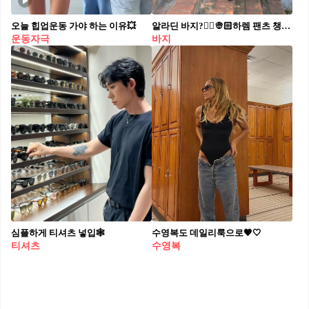
오늘 힙업운동 가야 하는 이유💥
알라딘 바지?🧞‍♂️👳🏻하렘 팬츠 챙겨둬
운동자극
바지
심플하게 티셔츠 넣입🕸️
수영복도 데일리룩으로🖤🤍
티셔츠
수영복