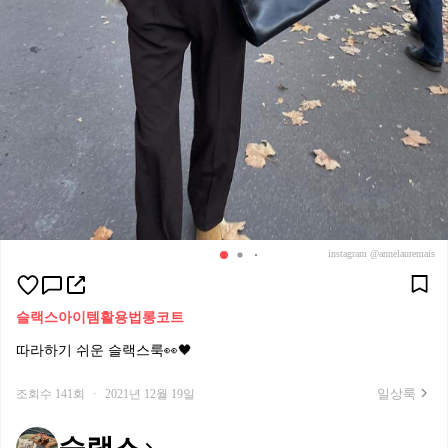
instagram @annelauremais
슬랙스
아이템활용법
롱코트
따라하기 쉬운 슬랙스룩👀🖤
일상룩
조회수 141회
·
2021년 12월 19일