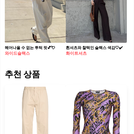
헤어나올 수 없는 투턱 핏💕💘
흰셔츠와 찰떡인 슬랙스 색감🤍✔️
와이드슬랙스
화이트셔츠
추천 상품