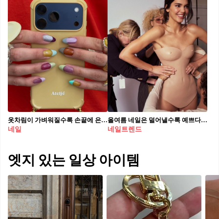
옷차림이 가벼워질수록 손끝에 은근한 포인트를 주는 게 진짜 센스.💅🏻 답답함은 비우고 상큼함만 남기세요. 올여름이 지나가기 전에 손끝에 상큼함 한 스푼! 🩵✨
올여름 네일은 덜어낼수록 예쁘다?✨ 멧 갈라 셀럽들은 누디 네일 하더라💅🤍 2026 멧 갈라에서는 네이키드 드레싱 트렌드가 네일까지 이어졌습니다. 시스루와 반투명 소재처럼 덜어낸 무드가 주목받은 가운데, 바르지 않은 듯한 누드나 뉴트럴 컬러로 연출한 셀럽들이 많았는데요. 켄달 제너, 카일리 제너, 헤일리 비버 역시 과한 아트 대신 자연스러운 누디 네일을 선택했습니다. 손끝을 깨끗하게 정리한 듯한 네이키드 네일, 이번 여름에는 뉴트럴 톤의 누드 컬러로 참고해보세요.
네일
네일트렌드
엣지 있는 일상 아이템