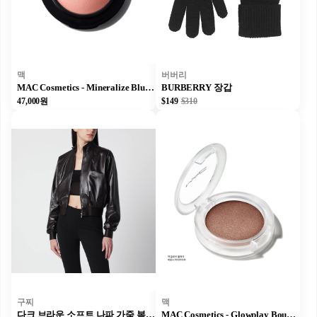
맥
버버리
MAC Cosmetics - Mineralize Blush - 스위트 이너프 - 4gm/0.14 oz
BURBERRY 장갑
47,000원
$149
$310
구찌
맥
다크 브라운 소프트 나파 가죽 봄버 자켓
MAC Cosmetics - Glowplay Bouncy Highlighter - Sepia Skies 세피아 스카이스 - 7.3gm/0.25 oz