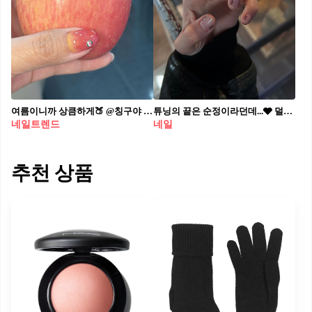
여름이니까 상큼하게🍑 @칭구야 과일 네일 어때?
튜닝의 끝은 순정이라던데...🩶 덜어낼수록 더 예쁜 누드 네일에 큐빅 콕💎💫
네일트렌드
네일
추천 상품