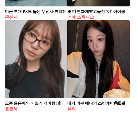
미군 부대 PX도 뚫은 무신사 뷰티✨
또 다른 화제💚고급진 ‘이’ 이어링
무신사
리에 스튜디오
요즘 윤은혜의 데일리 케어템?🧴
애기 피부 애니의 스킨케어👼🏻🍯
윤은혜
뷰티