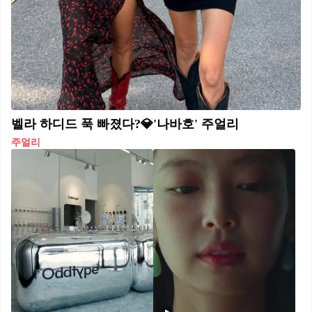
벨라 하디드 푹 빠졌다?💎'나바호' 주얼리
주얼리