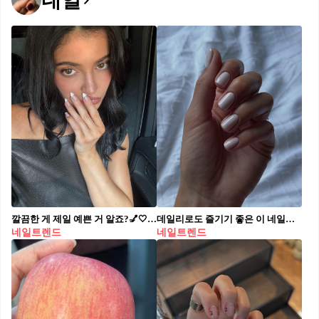
네일
깔끔한 게 제일 예쁜 거 알죠?💅🤍 프렌치 네일로 손끝에 세련됨과 귀여움을 한 번에 시도해보세요😍
데일리로도 즐기기 좋은 이 네일💅🏻 올해 컬러 입문은 클라우드 댄서 네일로 가볍게 시작하자🫧🐇
네일트렌드
네일트렌드