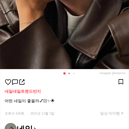
instagram @burimova
네일
네일트렌드
반지
어떤 네일이 좋을까💅🏻✨🌟
일상 아이템
조회수 626회
·
2021년 12월 5일