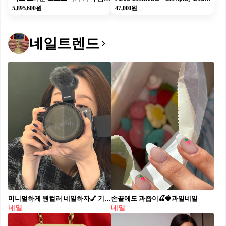
5,895,600원
47,000원
네일트렌드
미니멀하게 원컬러 네일하자💅 기분 전환은 톤만 바꿔도 충분해🍦🫧
손끝에도 과즙이🍒🍓과일네일
네일
네일