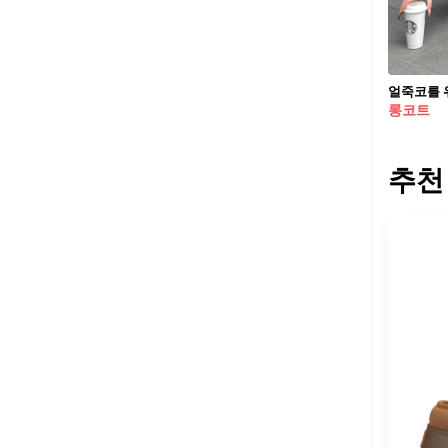
롱코트
추천