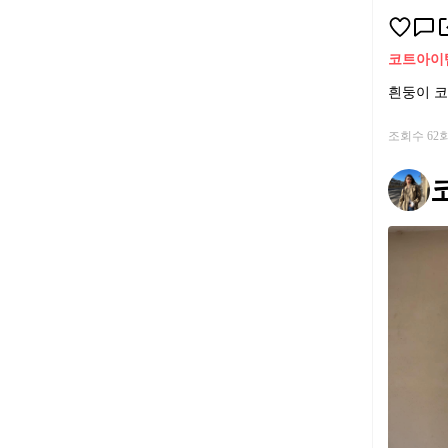
코트
아이
흰둥이 코
조회수 62