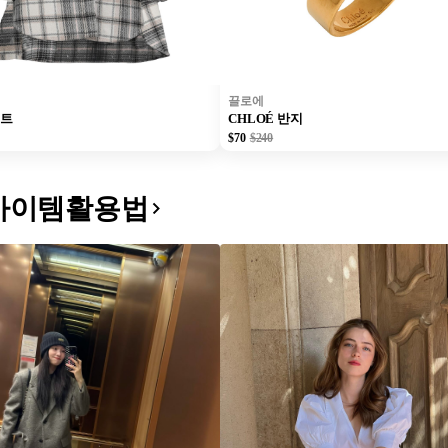
끌로에
코트
CHLOÉ 반지
$70
$240
아이템활용법