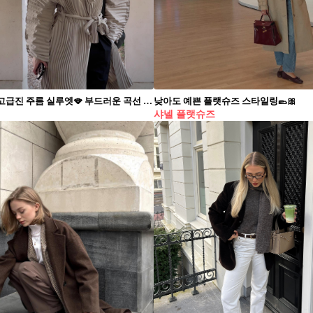
이청아의 고급진 주름 실루엣🪭 부드러운 곡선 위🤍단정하고 활용도 좋은 우아함의 미학 이청아가 이세이 미야케의 주름 셔츠 코트와 벌룬백으로 고급스러운 무드를 완성했습니다. 1. 이세이 미야케, 웨이버링 플리츠 셔츠 코트 이청아가 선택한 셔츠 코트는 웨이버링 플리츠가 돋보이는 구조로, 움직일 때마다 유려한 곡선이 살아납니다. 단추를 모두 채우고 허리를 묶어 실루엣을 정리한 방식에서 우아함이 전해졌습니다. 2. 이세이 미야케, 페이퍼 벌룬 숄더백 가볍고 유연한 재질의 이 백은 주름 코트와 겹쳐졌을 때도 거슬림 없이 잘 어울립니다. 벌룬 형태에서 오는 부드러운 입체감이 룩 전체의 유려한 조화를 돕고, 실용성까지 더합니다. 3. 샤넬, 코코 크러쉬 링 손끝엔 샤넬 화이트 골드 링이 자리했습니다. 퀼팅 모티프가 음영처럼 잡힌 이 반지는 스타일을 과장하지 않고 완성도만 끌어올립니다.
낮아도 예쁜 플랫슈즈 스타일링🥿🎀
샤넬 플랫슈즈