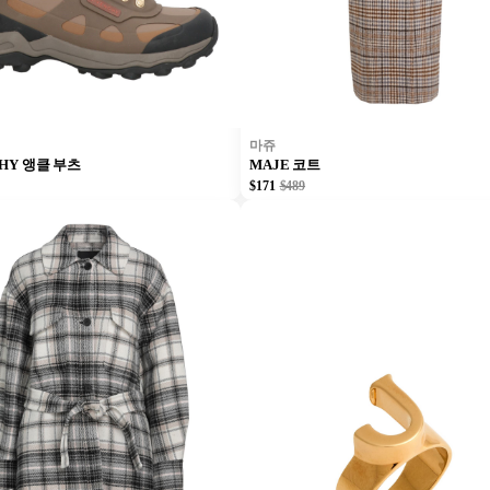
마쥬
CHY 앵클 부츠
MAJE 코트
$171
$489