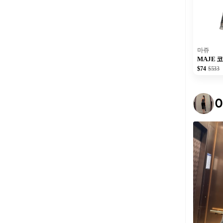
마쥬
MAJE 
$74
$533