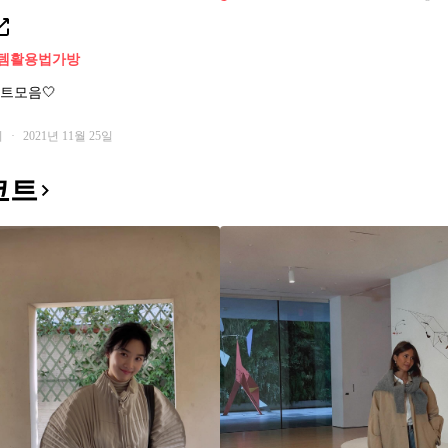
템활용법
가방
트모음🤍
회
·
2021년 11월 25일
코트