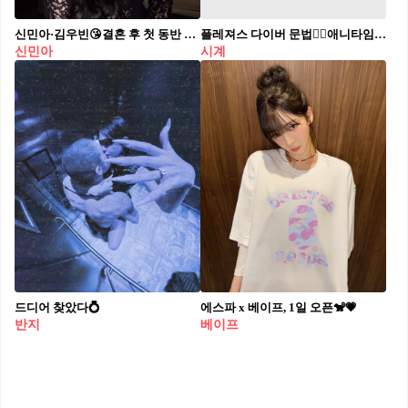
신민아·김우빈😘결혼 후 첫 동반 무대
플레져스 다이버 문법🏊‍♂️애니타임 워치, 재입고
신민아
시계
드디어 찾았다💍
에스파 x 베이프, 1일 오픈🐒💗
반지
베이프