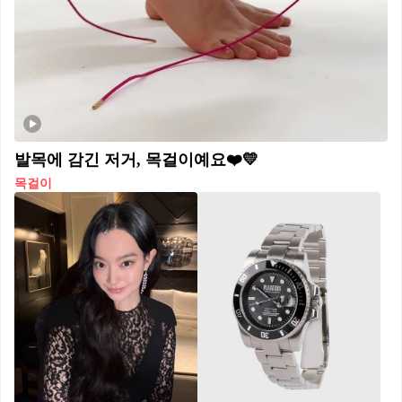
발목에 감긴 저거, 목걸이예요❤️💛
목걸이