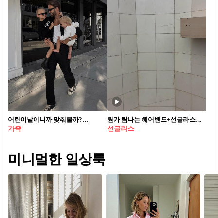
어린이날이니까 맞춰볼까?👨‍👩‍👧‍👦⁠
뭔가 탐나는 헤어밴드+선글라스🕶️🔫
가족
선글라스
미니멀한 일상룩