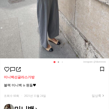
instagram @fakerstrom
미니백
선글라스
가방
블랙 미니백 is 뭔들🖤
일상룩
조회수 60회
·
2021년 11월 24일