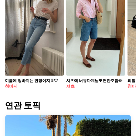
여름에 청바지는 연청이지👖🤍
셔츠에 버뮤다데님💙편한조합✏️
청바지
셔츠
청바
연관 토픽