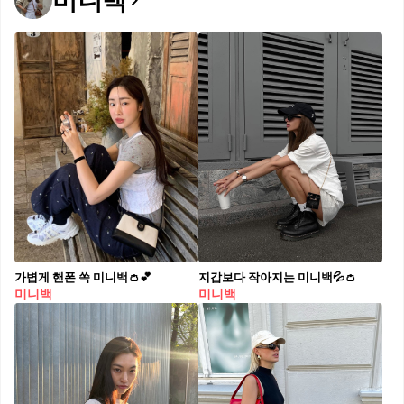
미니백
가볍게 핸폰 쏙 미니백👛💕​
지갑보다 작아지는 미니백💦👛
미니백
미니백