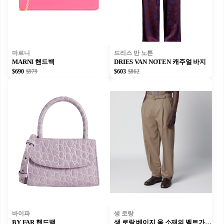
마르니
드리스 반 노튼
MARNI 핸드백
DRIES VAN NOTEN 캐주얼 바지
$690
$979
$603
$862
바이파
생 로랑
BY FAR 핸드백
생 로랑 베이지 울 소재의 벨트가 있는 하이웨이스트 테일러드 팬츠