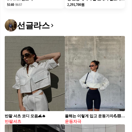
$140
$637
2,291,700원
선글라스
반팔 셔츠 코디 모음🌊🔥
올해는 이렇게 입고 운동가자💪🏻❤️‍🔥​
반팔셔츠
운동자극