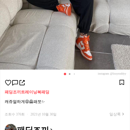
instagram @lissyroddyy
패딩조끼
트레이닝복
패딩
캐쥬얼하게😝🦺패쪼✨
일상룩
조회수 376회
·
2021년 10월 30일