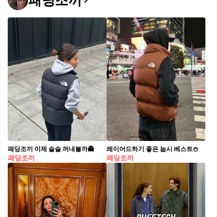
패딩조끼
패딩조끼 이제 슬슬 꺼내볼까👻
레이어드하기 좋은 눕시 베스트⛄️
패딩조끼
패딩조끼