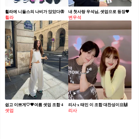
휠라에 니들스의 나비가 앉았다🦋
내 첫사랑 우석님, 셋업으로 등장🖤
휠라
변우석
쉽고 이쁘게🤍🤎여름 셋업 조합 4
리사 x 태민 이 조합 대찬성이요🙌
셋업
리사