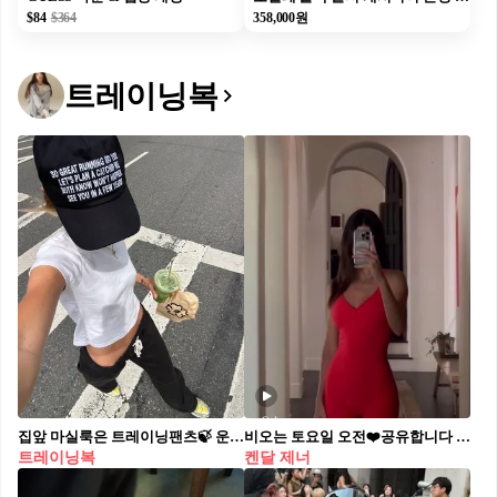
$84
$364
358,000원
트레이닝복
집앞 마실룩은 트레이닝팬츠🍃 운동 마치고 가까운 카페까지 스근하게 다녀오기 딱 좋아요☕️🤍
비오는 토요일 오전❤️공유합니다 주말 운동자극제 켄달제너 언니🔥알로 레깅스룩🏃🏻‍♀️@헬스장ㄱㄱ
트레이닝복
켄달 제너