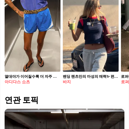
열대야가 이어질수록 더 자주 손이 가는 아이템 스포티한 무드에 셔츠, 벨트, 주얼리만 더해도 운동복이 아닌 스트리트 룩으로 완성✨ 올여름 하나쯤은 꼭 도전해볼 트렌드
밴딩 팬츠만의 마성의 매력✨ 편하지만 엣지 살려주는 밴딩 팬츠🩳 원마일웨어템으로 제격
로퍼
아디다스 쇼츠
바지
로퍼
연관 토픽