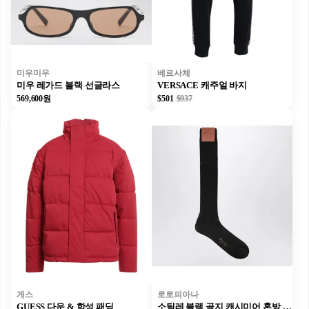
미우미우
베르사체
미우 레가드 블랙 선글라스
VERSACE 캐주얼 바지
569,600원
$501
$937
게스
로로피아나
GUESS 다운 & 합성 패딩
소틸레 블랙 골지 캐시미어 혼방 양말