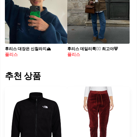
후리스 대장은 신칠라지🏔️
후리스 데일리룩✌🏻 최고야🐻​
플리스
플리스
추천 상품