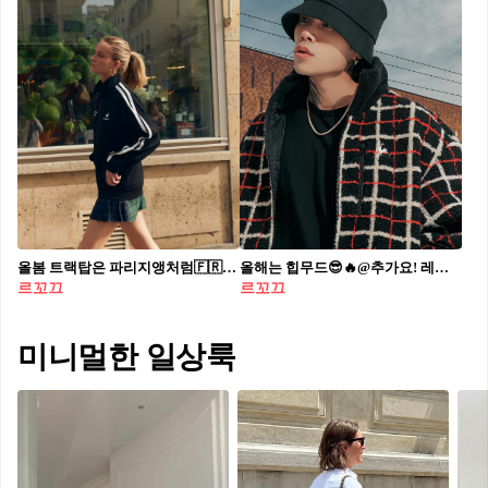
올봄 트랙탑은 파리지앵처럼🇫🇷🖤 요즘 핫 트렌드템🌸두 줄 포인트로 꾸안꾸룩 @르꼬끄✔️#광고
올해는 힙무드😎🔥@추가요! 레디 오빠 같은 🤟🏻x🐔 힙무드 아우터 코디
르꼬끄
르꼬끄
미니멀한 일상룩