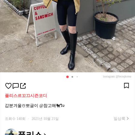
instagram @lecoqkorea
플리스
르꼬끄
시즌코디
갑분겨울☃️뽀글이 @참고해🐔🐑
일상룩
조회수 140회
·
2021년 10월 21일