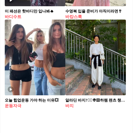
이 패션은 핫바디만 입나봐🔥
수영복 입을 준비가 아직이라면👙
바디수트
바캉스룩
오늘 힙업운동 가야 하는 이유💥
알라딘 바지?🧞‍♂️👳🏻하렘 팬츠 챙겨둬
운동자극
바지