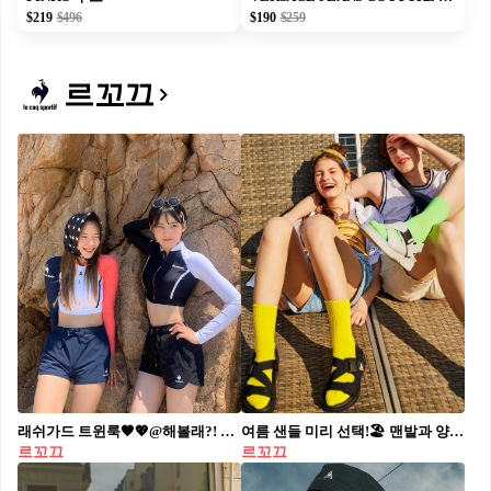
$219
$496
$190
$259
르꼬끄
래쉬가드 트윈룩🖤💖@해볼래?! 르꼬끄 x 젤라콩 언니들 여름룩🤿👯‍♀️우리도 준비하자 #광고
여름 샌들 미리 선택!🏖 맨발과 양말 코디에 다 좋고, 착화감 굿 🐔르꼬끄 샌들
르꼬끄
르꼬끄