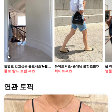
깔별로 갖고싶은 폴로셔츠🐎활용법🌈
화이트셔츠+숏데님 쿨한조합🤍
폴로 랄프 로렌 셔츠
화이트셔츠
벌룬
연관 토픽