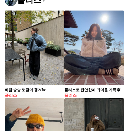
플리스
바람 숭숭 뽀글이 챙겨🐑
플리스로 편안한데 귀여움 가득🐻 포근하고 볼륨감 넘치게🤍🩶집업부터 반집업까지 골라봐요
플리스
플리스