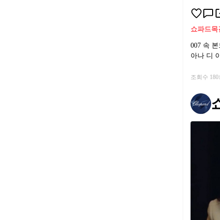
쇼파드
목
007 속 
아나 디 
조회수 18