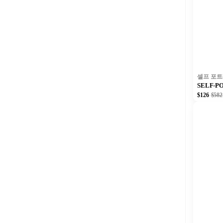
셀프 포
SELF-
$126
$582