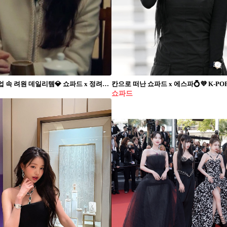
드라마 졸업 속 려원 데일리템💎⁠ 쇼파드 x 정려원✨ 고급진 워치&주얼리 @참고🤍 #광고⁠ ⁠ tvN 드라마 ‘졸업’의 여주인공 정려원의 감각적인 스타일이 첫방부터 화제입니다. 이번 드라마에서 정려원은 하이엔드 워치 & 주얼리 브랜드 쇼파드와 함께 매주 클래식한 룩부터 사랑스러운 룩까지 다양한 스타일링을 선보일 예정이라고 하는데요. 심플하면서도 세련된 데일리 룩에 쇼파드 워치&주얼리로 고급스러운 포인트를 더한 려원의 룩을 주목해 주세요! ⁠ ⁠ 📌정려원 PICK 쇼파드 워치 & 주얼리 ⁠ - 해피 스포츠 워치 (2-5) ⁠ - 아이스큐브 이어링 (6-7)⁠ - 마이해피 하츠 이어링 (1,8)⁠
쇼파드