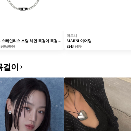
마르니
디젤 투톤 스테인리스 스틸 체인 목걸이 목걸이 실버 유니섹스
MARNI 이어링
200,000원
$243
$470
목걸이