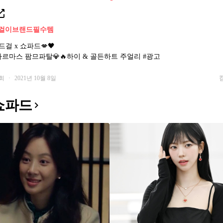
걸이
브랜드필수템
본드걸 x 쇼파드💋🖤
아르마스 팜므파탈💎🔥하이 & 골든하트 주얼리 #광고
0회
·
2021년 10월 8일
쇼파드