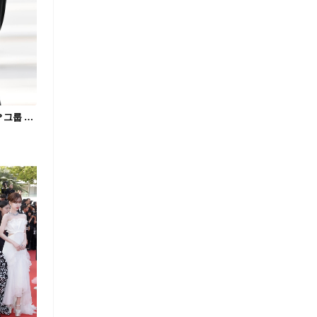
칸으로 떠난 쇼파드 x 에스파💍💜 K-POP 그룹 최초 칸 영화제 참석🎬✈️공항룩도 @예뻐 #광고