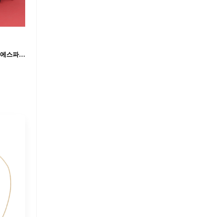
칸 영화제 레드카펫🖤@에스파​ 쇼파드 X 에스파💎💜하이주얼리로 더 빛나는 미모✨#광고​