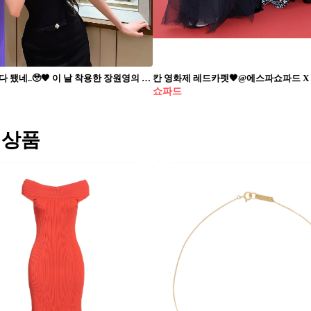
원영 웅니 다 됐네..🥹🖤 이 날 착용한 장원영의 시계는 쇼파드의 디아망트 18캐럿 화이트 골드와 다이아몬드⌚️✨
쇼파드
 상품