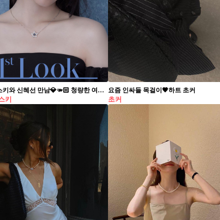
스와로브스키와 신혜선 만남💎🫳🏻 청량한 여름 주얼리룩으로 이렇게💙💍@우아하게 #광고
요즘 인싸들 목걸이🖤하트 초커​
스키
초커