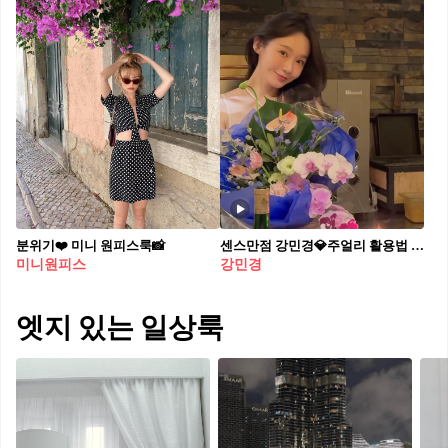
분위기❤️ 미니 원피스룩📸
센스만점 강민경💎주얼리 활용법 과하지 않고 세련된 룩엔 주얼리로 포인트✨
미니원피스
강민경
엣지 있는 일상룩