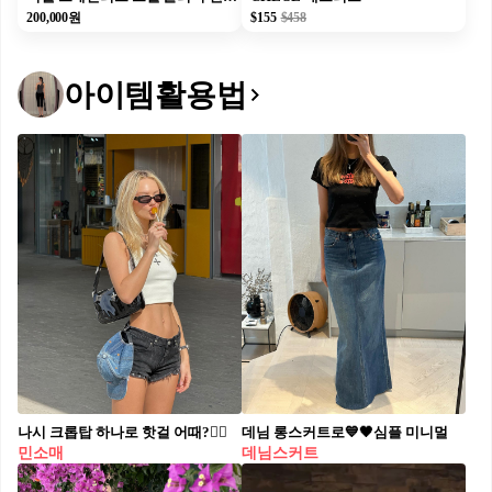
200,000원
$155
$458
아이템활용법
나시 크롭탑 하나로 핫걸 어때?❤️‍🔥
데님 롱스커트로💙🖤심플 미니멀
민소매
데님스커트