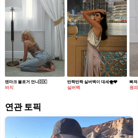
덴마크 블로거 언니🇩🇰
반짝반짝 실버백이 대세🌪​🩶​
빠져든
바지
실버백
원피
연관 토픽