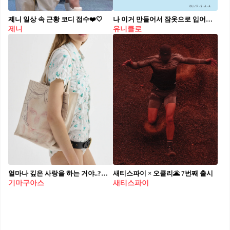
제니 일상 속 근황 코디 접수❤️🤍
나 이거 만들어서 잠옷으로 입어야겠다🖍️🤍
제니
유니클로
얼마나 깊은 사랑을 하는 거야..?👀💘
새티스파이 × 오클리🌋 7번째 출시
기마구아스
새티스파이