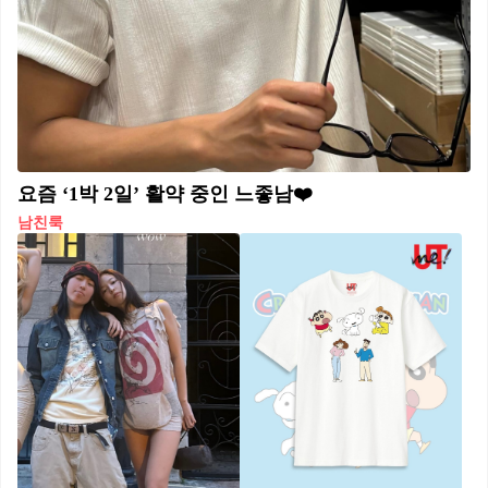
요즘 ‘1박 2일’ 활약 중인 느좋남❤️
남친룩