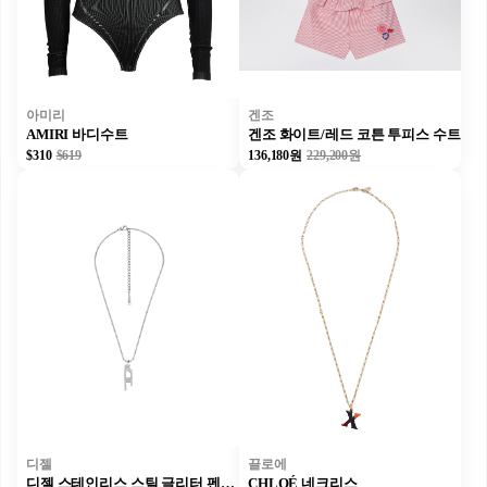
아미리
겐조
AMIRI 바디수트
겐조 화이트/레드 코튼 투피스 수트
$310
$619
136,180원
229,200원
디젤
끌로에
디젤 스테인리스 스틸 글리터 펜던트 목걸이 목걸이 실버 남녀공용
CHLOÉ 네크리스