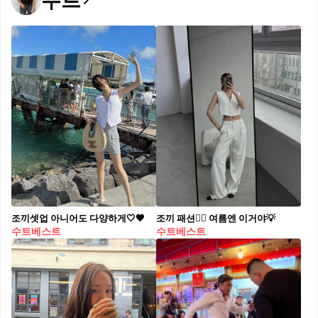
수트
조끼셋업 아니어도 다양하게🤍🖤
조끼 패션✍🏻 여름엔 이거야💡​
수트베스트
수트베스트