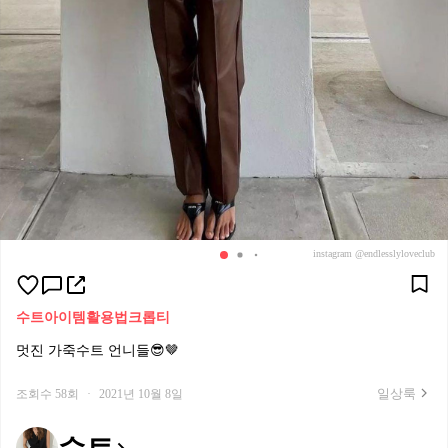
instagram @endlesslyloveclub
수트
아이템활용법
크롭티
멋진 가죽수트 언니들😎🤎
일상룩
조회수 58회
·
2021년 10월 8일