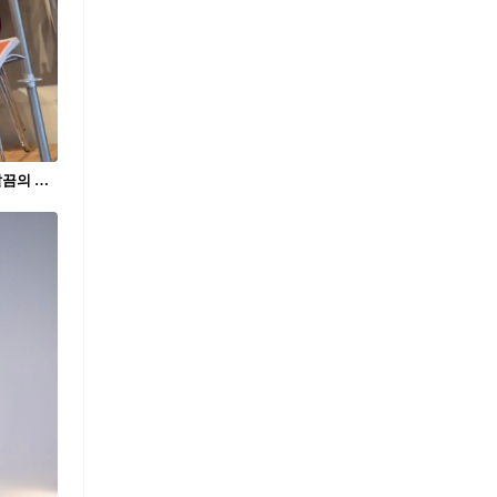
옷잘알 정안언니의 스트라이프💙 심플깔끔의 표본인 스트라이프 패턴으로 멋스럽게 입자✨