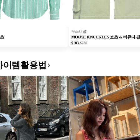
무스너클
셔츠
MOOSE KNUCKLES 쇼츠 & 버뮤다 
$183
$236
아이템활용법