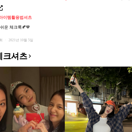
아이템활용법
셔츠
쉬운 체크룩🍂🤎
7회
·
2021년 10월 5일
체크셔츠