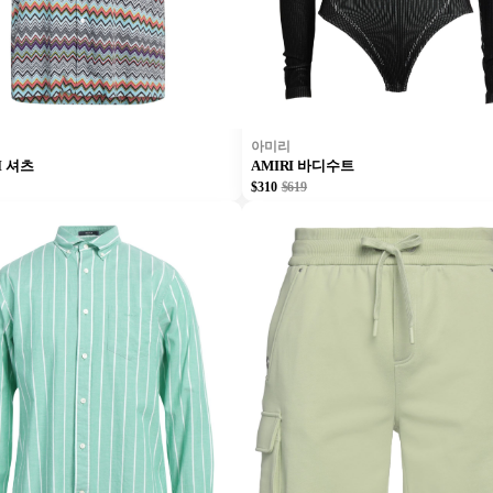
아미리
I 셔츠
AMIRI 바디수트
$310
$619