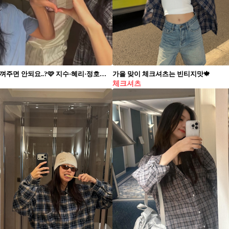
94년생 다 껴주면 안되요..?🩷 지수·혜리·정호연 ‘94즈’👸🏻공주 어깨띠 두른 우정여행. 지수, 혜리, 정호연이 함께한 여행 사진을 공개했습니다. 차량 뒷좌석에서 잠든 모습, 공주 귀걸이와 ‘해피 버스데이’ 어깨띠, 체크 셔츠를 맞춰 입은 단체샷까지 꾸밈없는 일상이 담겼습니다. 세 사람은 1994년생 동갑내기 절친입니다.(지수는 95년 1월생) 가요·연기·모델로 분야는 제각각이지만 또래 친분으로 오래 우정을 이어온 ‘94즈’ 조합입니다. 사진을 본 혜리는 댓글로 “행복했다, 또 가자”라며 애정을 드러냈습니다.
가을 맞이 체크셔츠는 빈티지맛🍁
체크셔츠