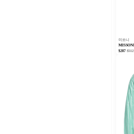
미쏘니
MISSON
$287
$512