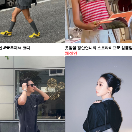
엔🧦🩶무채색 코디
채정안