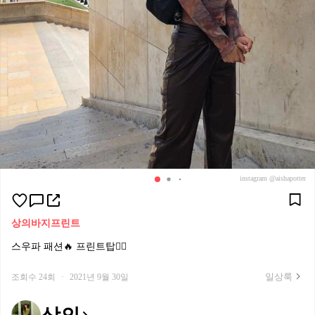
instagram @aishapotter
상의
바지
프린트
스우파 패션🔥 프린트탑👍🏻
일상룩
조회수 24회
·
2021년 9월 30일