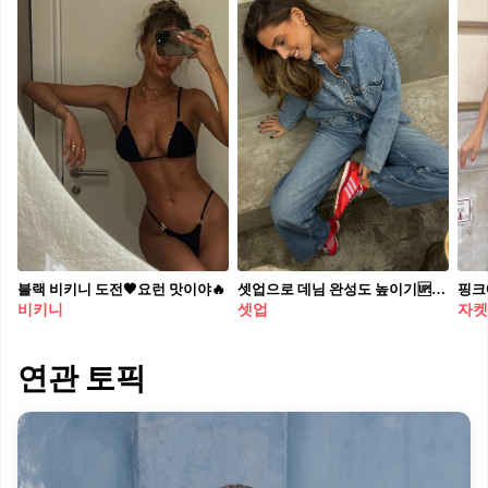
블랙 비키니 도전🖤요런 맛이야🔥
셋업으로 데님 완성도 높이기🆙 톤온톤 데님으로 슬림하고 길어보이는 효과까지✨
핑크
비키니
셋업
자켓
연관 토픽