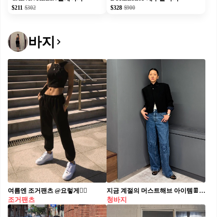
$211
$302
$328
$900
바지
여름엔 조거팬츠 @요렇게👍🏻
지금 계절의 머스트해브 아이템👖 가을에 잘 어울리는 데님 3가지, 놓치면 후회할걸?🤎🍂 가을하면 빠질 수 없는 데님 팬츠, 지금 소개해드릴게요. 1. 로에베 아나그램 배기 진스, 100만 원대 중청 코튼 데님으로 제작된 루즈 핏 팬츠로, 무릎에 로에베의 시그니처 자수가 더해진 디자인입니다. 미드 웨이스트와 버튼 플라이 디테일이 특징으로, 장윤주는 블랙 크롭 아우터와 매치해 세련된 아웃핏을 완성했습니다. 2. 리바이스 립케이지 와이드 진, 10만 원대 연청 코튼 데님으로 제작된 슈퍼 하이라이즈 실루엣의 팬츠로, 다리가 길어 보이고 힙과 허리 라인을 돋보이게 해줍니다. 제시카는 플라워 자수 가디건과 화이트 플랫 슈즈를 매치해 여성스럽고 캐주얼한 데일리룩을 완성했습니다. 3. 가니 미드 블루 빈티지, 40만 원대 미드 블루 빈티지 컬러의 데님 팬츠로, 플리츠 핀턱 디테일이 포인트인 아이템입니다. 루즈한 핏과 생지 톤의 컬러가 세련된 무드를 더해주는데요. 공승연은 데님 재킷과 함께 매치해 데님 셋업 스타일을 완성했습니다.
조거팬츠
청바지