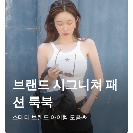
브랜드 시그니쳐 패
션 룩북
스테디 브랜드 아이템 모음🌟