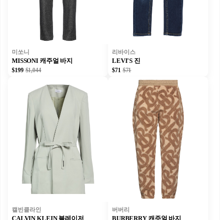
미쏘니
리바이스
MISSONI 캐주얼 바지
LEVI'S 진
$199
$1,044
$71
$71
캘빈클라인
버버리
CALVIN KLEIN 블레이저
BURBERRY 캐주얼 바지