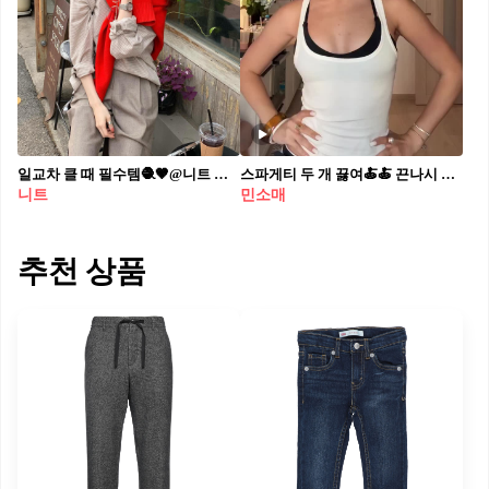
일교차 클 때 필수템🧶🤎@니트 언니들처럼 따뜻하게 간절기템으로 니트 어깨에 두르기💫
스파게티 두 개 끓여🍝🍝 끈나시 하나만 입는다고? 요즘 두 개 레이어드가 국룰✌🏻
니트
민소매
추천 상품