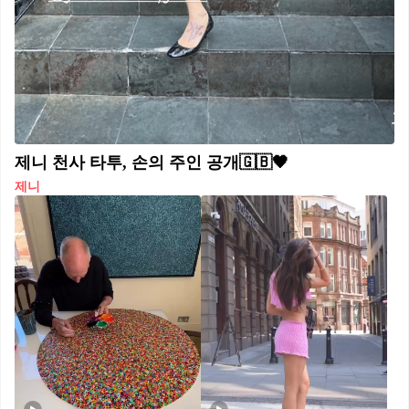
제니 천사 타투, 손의 주인 공개🇬🇧🖤
제니