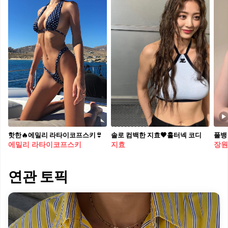
핫한🔥에밀리 라타이코프스키👙​
솔로 컴백한 지효🖤홀터넥 코디
에밀리 라타이코프스키
지효
장원
연관 토픽