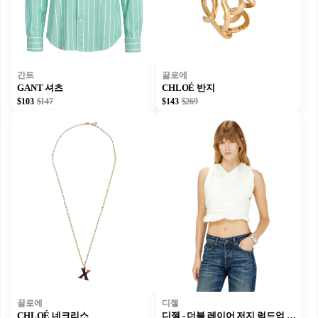
간트
끌로에
GANT 셔츠
CHLOÉ 반지
$103
$147
$143
$269
끌로에
디젤
CHLOÉ 네크리스
디젤 - 더블 레이어 저지 럭드업 탱크탑