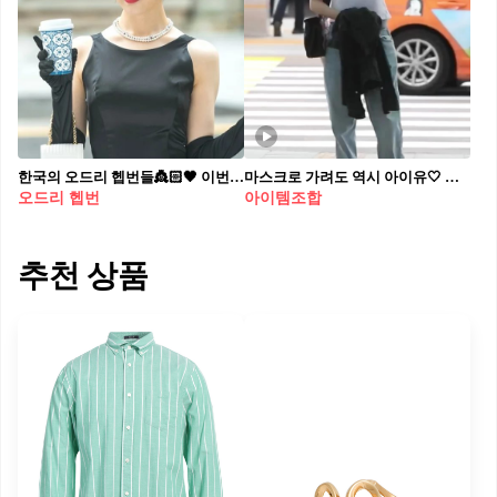
한국의 오드리 헵번들👸🏻🖤 이번 파리 패션위크 미우미우 쇼에 참석한 장원영이 올림머리와 마치 오드리 헵번을 연상케하는 스타일을 선보였는데요. 이와 함께 오드리 헵번을 오마주한 셀럽들이 화제가 되고 있습니다. 이들은 헵번의 시그니처인 짧은 앞머리와 올림머리, 티아라, 진주 목걸이 등을 따라 했는데요. 지난 2023년 디올 꾸띄르 쇼에서 헵번 스타일을 선보인 지수부터 드라마 호텔 델루나 아이유, 수지 등 이들의 러블리한 헵번룩을 살펴보세요!
마스크로 가려도 역시 아이유🤍 흰색 반팔티에 연청 조합에 블랙 볼캡으로 캐주얼 포인트🖤🧢
오드리 헵번
아이템조합
추천 상품