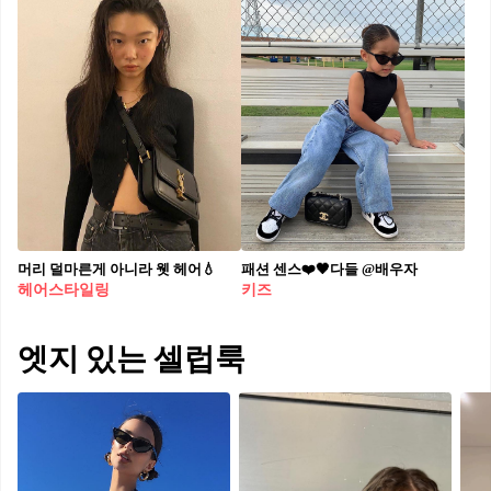
머리 덜마른게 아니라 웻 헤어💧
패션 센스❤️🖤다들 @배우자
헤어스타일링
키즈
엣지 있는 셀럽룩