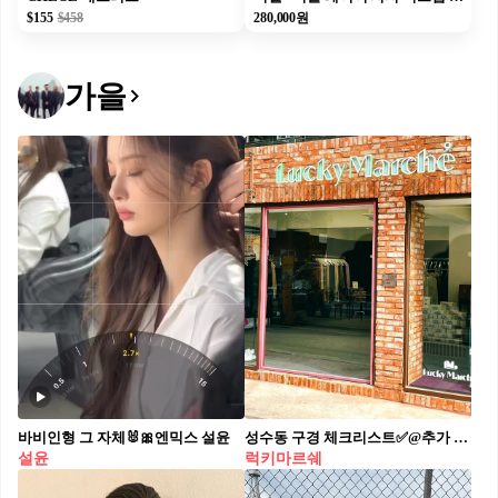
$155
$458
280,000원
가을
바비인형 그 자체🐰🎀엔믹스 설윤
성수동 구경 체크리스트✅@추가 럭키마르쉐 성수동🛍🤎플래그십 스토어 오픈 #광고
설윤
럭키마르쉐