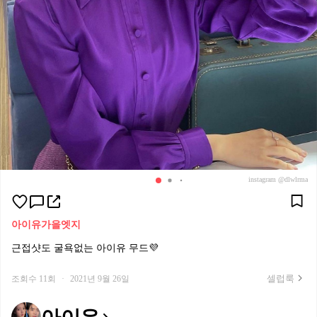
instagram @dlwlrma
아이유
가을
엣지
근접샷도 굴욕없는 아이유 무드💜
셀럽룩
조회수 11회
·
2021년 9월 26일