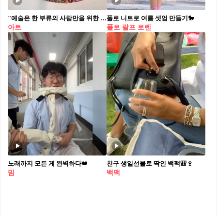
"예술은 한 부류의 사람만을 위한 것이어서는 안 된다."
폴로 니트로 여름 셋업 만들기🐎
아트
폴로 랄프 로렌
노래까지 모든 게 완벽하다👑
친구 생일선물로 딱인 백팩🎒🍷
밈
백팩