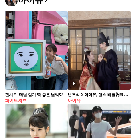
아이유
흰셔츠+데님 입기 딱 좋은 날씨🤍
변우석 X 아이유, 댄스 배틀🕺🏻 대군부부, 체통을 안 지켜주셔서 성은이 망극하옵니다.
화이트셔츠
아이유