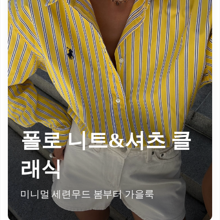
폴로 니트&셔츠 클
래식
미니멀 세련무드 봄부터 가을룩