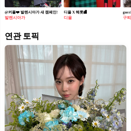
@커플❤️ 발렌시아가 새 캠페인!
디올 X 헤롯🏬
guc
발렌시아가
디올
구찌
연관 토픽