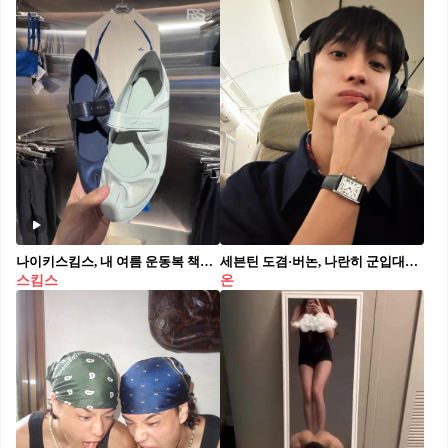
나이키스킴스, 내 여름 운동복 책임져🏃‍♀️
세븐틴 도겸·버논, 나란히 군입대🫡💚
스킴스
온