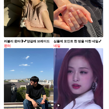
러블리 윈터🍋💕양갈래 브레이드
심플에 포인트 한 방울 더한 네일💅
윈터
네일