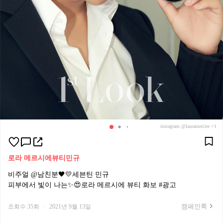
instagram @lauramercier +1
로라 메르시에
뷰티
민규
비주얼 @남친분🖤💛세븐틴 민규
피부에서 빛이 나는✨😍로라 메르시에 뷰티 화보 #광고
캠페인룩
조회수 35회
·
2021년 9월 13일