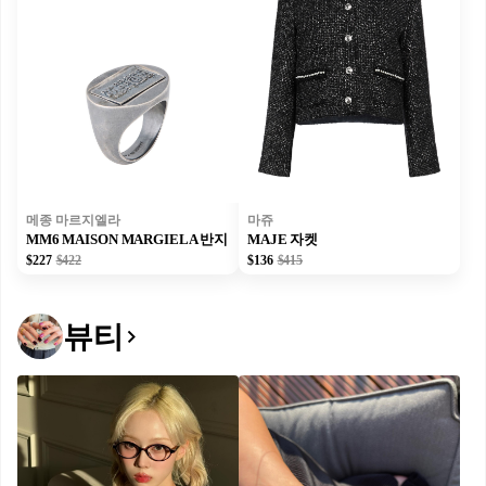
메종 마르지엘라
마쥬
MM6 MAISON MARGIELA 반지
MAJE 자켓
$227
$422
$136
$415
뷰티