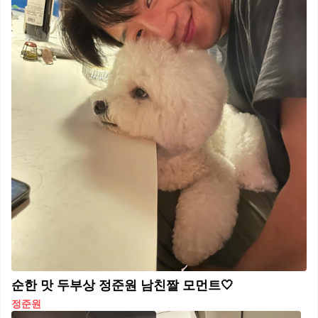
순한 맛 두부상 정준원 남친짤 모먼트🤍
정준원