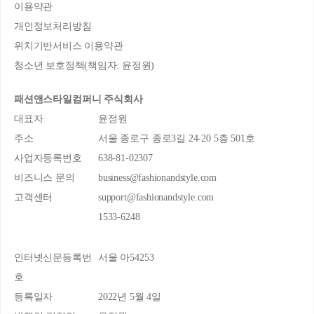
이용약관
개인정보처리방침
위치기반서비스 이용약관
청소년 보호정책(책임자: 윤정원)
패션앤스타일컴퍼니 주식회사
대표자
윤정원
주소
서울 종로구 종로3길 24-20 5층 501호
사업자등록번호
638-81-02307
비즈니스 문의
business@fashionandstyle.com
고객센터
support@fashionandstyle.com
1533-6248
인터넷신문등록번
서울 아54253
호
등록일자
2022년 5월 4일