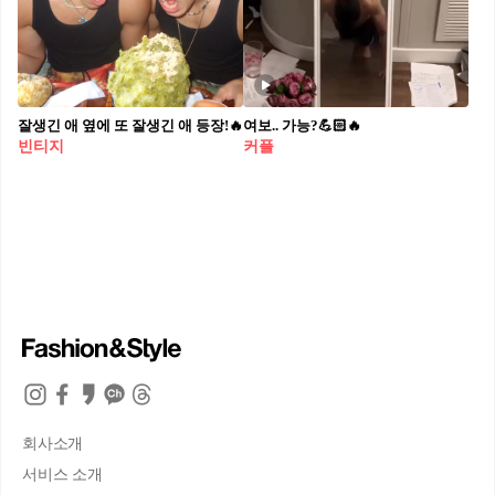
잘생긴 애 옆에 또 잘생긴 애 등장!🔥
여보.. 가능?💪🏻🔥
빈티지
커플
회사소개
서비스 소개