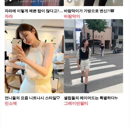
자라에 이렇게 예쁜 탑이 많다고?🛍️👀
바람막이가 가방으로 변신?!🎒
자라
바람막이
언니들의 요즘 니트나시 스타일🤍
셀럽들의 레이어드는 특별하다✨
민소매
그레이반팔티