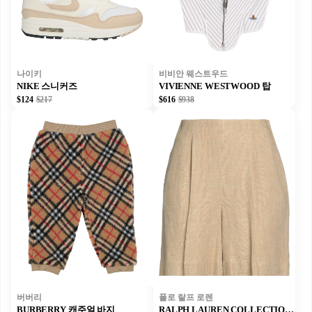
나이키
비비안 웨스트우드
NIKE 스니커즈
VIVIENNE WESTWOOD 탑
$124
$217
$616
$938
버버리
폴로 랄프 로렌
BURBERRY 캐주얼 바지
RALPH LAUREN COLLECTION 쇼츠 & 버뮤다 팬츠