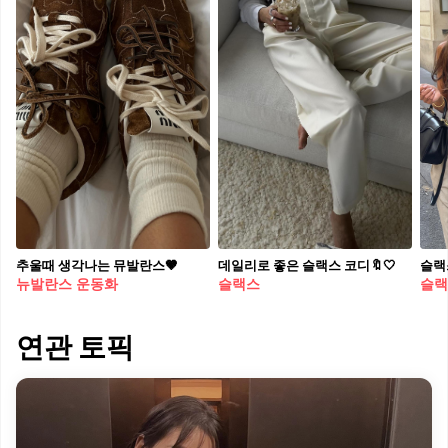
추울때 생각나는 뮤발란스🤎
데일리로 좋은 슬랙스 코디🔖🤍
뉴발란스 운동화
슬랙스
슬랙
연관 토픽