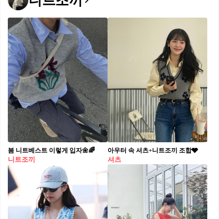
니트조끼
봄 니트베스트 이렇게 입자🌼🌈​
아우터 속 셔츠+니트조끼 조합🩶
니트조끼
셔츠