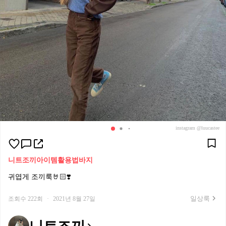
instagram @luucastee
니트조끼
아이템활용법
바지
귀엽게 조끼룩🤘🏻❣️
일상룩
조회수 222회
·
2021년 8월 27일