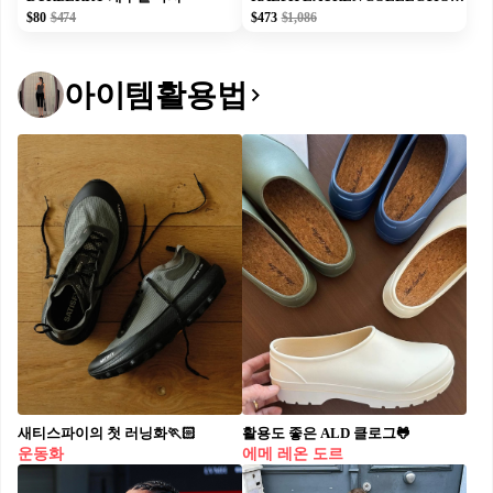
$80
$474
$473
$1,086
아이템활용법
새티스파이의 첫 러닝화🏃🏻
활용도 좋은 ALD 클로그🐸
운동화
에메 레온 도르