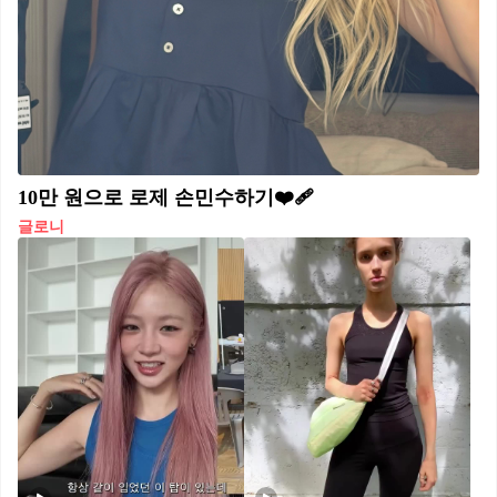
10만 원으로 로제 손민수하기❤️‍🩹
글로니