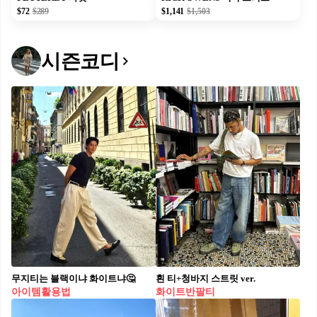
$72
$289
$1,141
$1,503
시즌코디
무지티는 블랙이냐 화이트냐🤔
흰 티+청바지 스트릿 ver.
아이템활용법
화이트반팔티