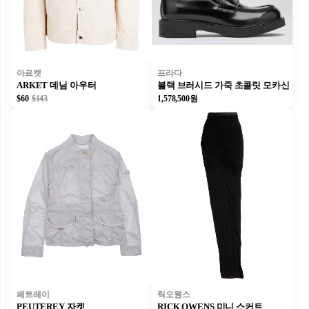
아르켓
프라다
ARKET 데님 아우터
블랙 브러시드 가죽 초콜릿 모카신
$60
$143
1,578,500원
페트레이
릭오웬스
PEUTEREY 자켓
RICK OWENS 미니 스커트