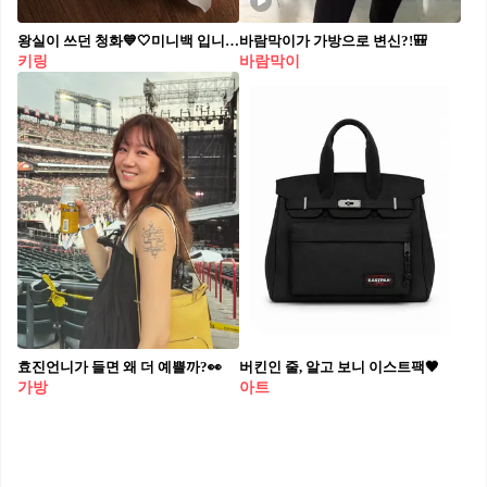
왕실이 쓰던 청화💙🤍미니백 입니다!
바람막이가 가방으로 변신?!🎒
키링
바람막이
효진언니가 들면 왜 더 예쁠까?👀
버킨인 줄, 알고 보니 이스트팩🖤
가방
아트