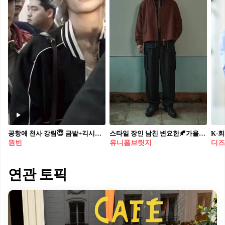
공항에 천사 강림😇 금발+긱시크 안경 조합에 라이즈 원빈✨⁠
스타일 장인 남친 변요한🍂가을룩 유니폼브릿지 23FW🤎남성미 물씬 이렇게 @입어줘🙋🏻#광고
원빈
유니폼브릿지
디즈
연관 토픽