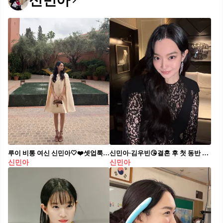
신민아
루이 비통 여신 신민아🤍❤️셋업룩 모로코에서 루이 비통 미시카 하이 주얼리 컬렉션✨케이프 코디 이번 룩은 크림 톤 케이프 드레스가 중심이였습니다. 어깨에 자리한 골드 LV 모노그램 메달리온 버튼이 포인트, 라피아 위커에 카멜 가죽 핸들을 결합한 카퓌신(Capucines) 백과 브라운 가죽 앵클 스트랩 샌들로 톤을 맞췄어요.
신민아·김우빈😘결혼 후 첫 동반 무대 블랙 레이스와 화이트 턱시도 🖤🤍 상극 드레스코드 부부 싸움인가요?! 7월 31일 인천 영종도 파라다이스시티에서 열린 제5회 청룡시리즈어워즈에 신민아와 김우빈이 나란히 참석했습니다. 지난해 12월 20일 비공개 결혼식 이후 두 사람이 같은 공식 행사에 선 건 처음. 신민아는 블랙 레이스 드레스, 김우빈은 화이트 턱시도 재킷을 입었어요. 신민아는 시상식 마지막 순서인 대상 시상자로 무대에 올랐습니다. 김우빈은 《다 이루어질지니》로 남우주연상 후보에 올라 객석을 지켰고요. 대상은 김고은에게 돌아갔습니다. 10년 공개 열애 끝에 부부가 된 두 사람. 신민아 차기작은 《재혼 황후》입니다.
신민아
신민아