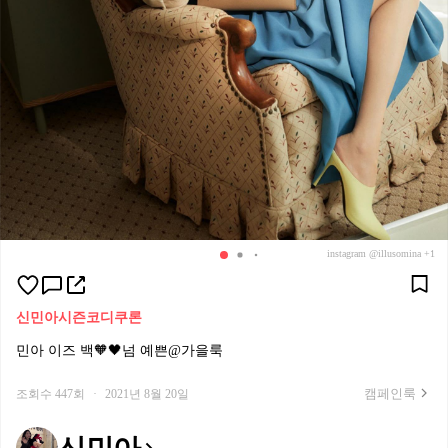
instagram @illusomina +1
신민아
시즌코디
쿠론
민아 이즈 백🧡🖤넘 예쁜@가을룩
캠페인룩
조회수 447회
·
2021년 8월 20일