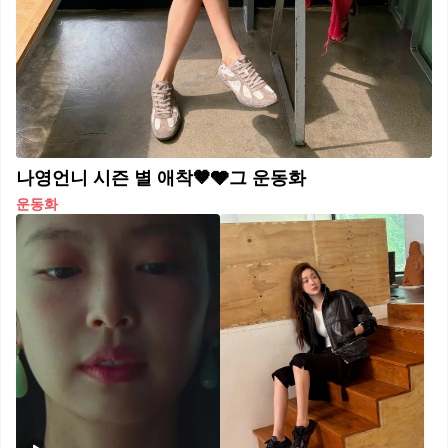
나영언니 시즌 별 애착🤎🩶그 운동화
운동화