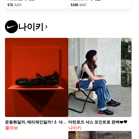
$76
$219
$100
$447
나이키
운동화일까, 메리제인일까?💧 샥스 Z 칼리스트라 x 라벨후드로 색다른 무드를 느껴보자🖤✨ 최근 나이키가 중국 기반 패션 플랫폼 라벨후드와 협업한 스니커즈 "샥스 Z 칼리스트라 x 라벨후드"를 공개했습니다. 블랙 베이스에 레드 포인트를 더해 강렬한 대비를 이루며, 매화 모티프의 버클 디테일 덕분에 메리제인을 연상시킵니다. 특히 샥스 특유의 쿠셔닝 구조로 안정적인 착화감을 주며, 스포티함과 페미닌한 무드를 결합한 하이브리드 디자인이 돋보이죠. 샥스 라인의 기술적 헤리티지에 감각적인 스토리텔링을 더한 이번 협업은 4월 15일, LABELHOOD 및 SNKRS를 통해 출시될 예정입니다.
마틴로즈 샥스 포인트로 완벽❤️🖤
콜라보
나이키