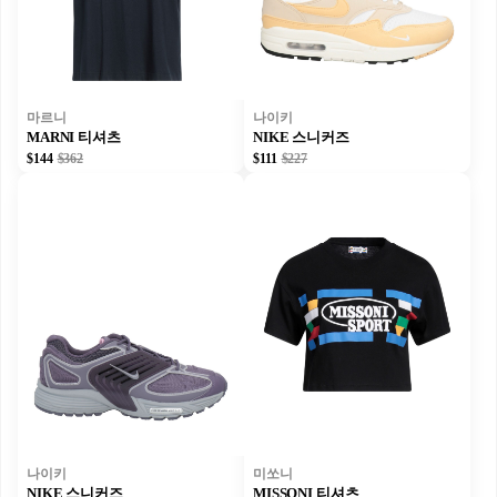
마르니
나이키
MARNI 티셔츠
NIKE 스니커즈
$144
$362
$111
$227
나이키
미쏘니
NIKE 스니커즈
MISSONI 티셔츠