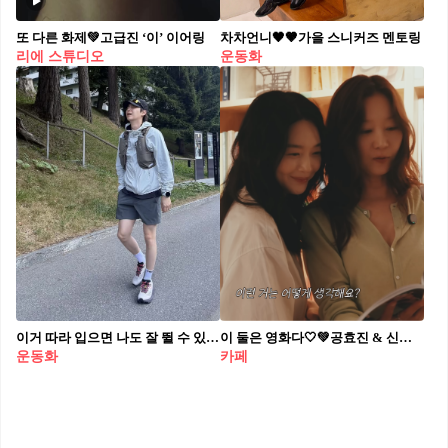
또 다른 화제💚고급진 ‘이’ 이어링
차차언니🖤🤎가을 스니커즈 멘토링
리에 스튜디오
운동화
이거 따라 입으면 나도 잘 뛸 수 있나~?👀
이 둘은 영화다🤍💚공효진 & 신민아
운동화
카페