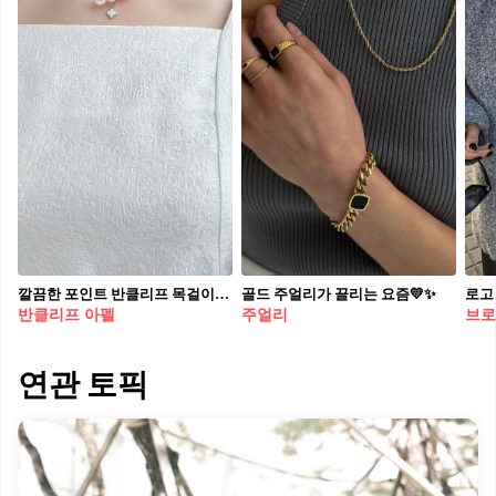
깔끔한 포인트 반클리프 목걸이♣️✨
골드 주얼리가 끌리는 요즘💛✨
로고
반클리프 아펠
주얼리
브로
연관 토픽