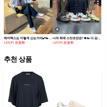
에어맥스는 이렇게 신는거야✔️👟 스니커즈에서 가장 혁신적인 모델 중 하나인 나이키 에어맥스(Air Max). 1987년 천재 스니커 디자이너 팅커 핫필드(Tinker Hatfield)가 최초로 에어(air) 기술을 보이는 에어 제품으로 만든 슈즈입니다. 이후 스트릿 문화, 힙합 등 다양 한 씬에서 사랑받으며 매년 3월은 에어맥스 데이(Air Max Day)로 선정되었습니다. • 아이템 리스트 - 나이키 에어맥스 1 '86 오리지널 빅 버블 - 나이키 에어 맥스 플러스 배틀 블루 - 나이키x자크뮈스 에어맥스 1 SP - 나이키 x 꼼데가르송 옴므 플러스 에어맥스 TL 2.5 블랙 - 나이키 에어맥스 1 '86 OG 에어맥스가 스니커즈의 클래식으로 자리잡을지?!
나의 최애 스캇조던은?🌵👟 다 갖고 싶은 캑터스잭...!
나이키 운동화
나이키 운동화
추천 상품