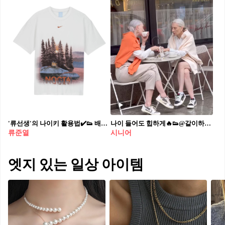
'류선생'의 나이키 활용법✔️👟 배우 류준열의 패션 아이템 중에 빼놓을 수 없는 브랜드 나이키. 스포티한 무드부터 스트릿 감성까지 완벽히 소화해냅니다. - 나이키 x 녹타 오팔 릴스 티셔츠 - 조던 에어 쉽 SP 유니버시티 골드 - 나이키 x 파타 풀 집업 자켓 - 조던 점프맨 잭 TR 트래비스 스캇 - 나이키 x 스투시 스톰핏 자켓 다음 착장은 어떤 나이키 아이템으로 채울지?!
나이 들어도 힙하게🔥👟@같이하고싶어
류준열
시니어
엣지 있는 일상 아이템