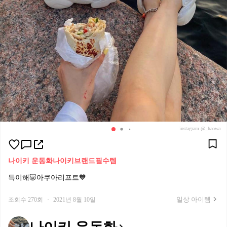
instagram @_haowa
나이키 운동화
나이키
브랜드필수템
특이해🐷아쿠아리프트💙
일상 아이템
조회수 270회
·
2021년 8월 10일