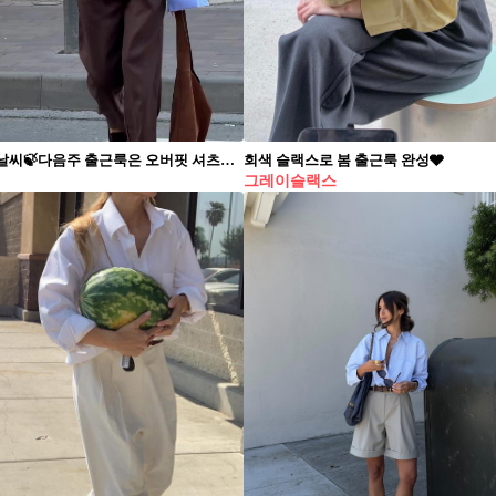
선선해진 날씨🍃다음주 출근룩은 오버핏 셔츠에 와이드 슬랙스로 무심한 핏💙🤎시크 무드 더해
회색 슬랙스로 봄 출근룩 완성🩶
그레이슬랙스