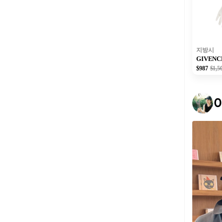
지방시
GIVEN
$987
$1,5