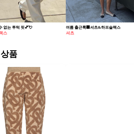
 없는 투턱 핏💕💘
여름 출근룩🏢셔츠&하프슬랙스
랙스
셔츠
 상품