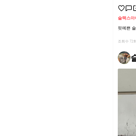
슬랙스
아
핏예쁜 슬
조회수 72