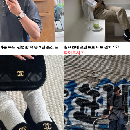
요한 형의 여름 무드, 평범함 속 숨겨진 옷깃 포인트 알아보기👕 ⁠ 셔츠 한 장도 넥 라인 디자인에 따라 전혀 다른 인상을 줄 수 있습니다. 특히 칼라 디테일은 셔츠나 폴로티처럼 캐주얼한 아이템에 은은한 품격을 더하는 핵심 요소죠. 변요한의 여름 스타일링은 이 ‘칼라’ 디테일을 통해 담백하면서도 인상적인 무드를 완성합니다.⁠ ⁠ 셔츠 칼라의 단정함과 폴로티 칼라의 여유로움은 그의 여름 룩에서 미묘한 긴장감과 스타일의 깊이를 만들어냅니다.⁠
흰셔츠에 포인트로 니트 걸치기🤍
화이트셔츠