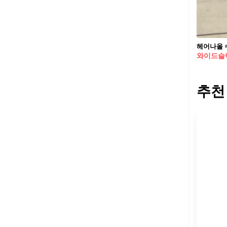
헤어나올 수
와이드슬
추천