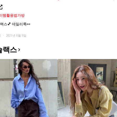
이템활용법
가방
랙스💕 데일리룩👀
회
·
2021년 8월 9일
슬랙스