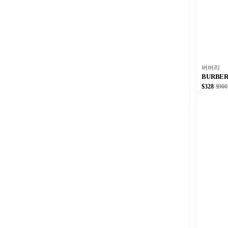
버버리
BURBE
$328
$900