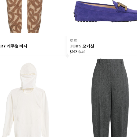
토즈
RRY 캐주얼 바지
TOD'S 모카신
$292
$449