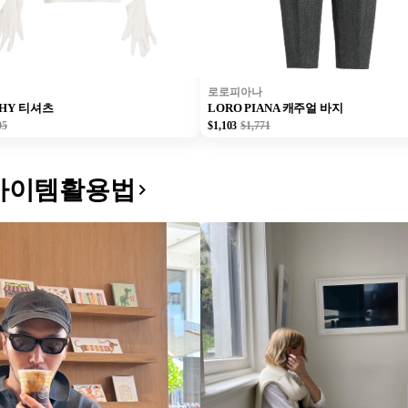
로로피아나
CHY 티셔츠
LORO PIANA 캐주얼 바지
05
$1,103
$1,771
아이템활용법