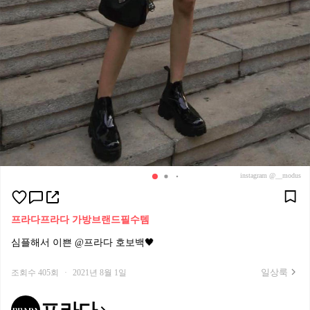
instagram @__modus
프라다
프라다 가방
브랜드필수템
심플해서 이쁜 @프라다 호보백🖤
일상룩
조회수 405회
·
2021년 8월 1일