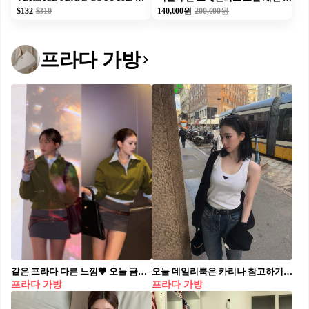
$132
$310
140,000원
200,000원
프라다 가방
같은 프라다 다른 느낌🤎 오늘 금새록이 인스타그램에 프라다 하프집업과 미니스커트를 착용한 사진을 게시했습니다. 이 착장은 저번 달 전소미가 자신의 인스타그램에 업로드 한 사진 속 착장과 동일했는데요. 착장은 같지만 가방의 디테일과 메이크업, 헤어 스타일 등 디테일 요소의 차이로 서로 다른 무드를 자아내었죠. 정통 클래식 무드로 해석한 금새록과 힙하고, 빈티지한 프레피룩으로 해석한 전소미. 여러분은 어떤 룩이 더 취향이신가요?
오늘 데일리룩은 카리나 참고하기🖤 일교차 큰 날씨에도 딱 맞는 프라다 간절기 스타일링☁️ 프라다로 완성하는 간절기 코디, 지금 소개해드릴게요. 1. 프라다 쁘띠 삭 누아르 나파 버킷 백, 300만 원대 카리나가 착용한 이 가방은 리나일론 소재에 나파 가죽 핸들과 메탈 체인이 더해진 버킷 백입니다. 펜던트가 달린 체인 디테일이 특징인데요. 화이트 슬리브리스와 블랙 가디건을 매치해 모던한 데일리룩을 완성했습니다. 2. 프라다 립 니트 저지 탱크 톱, 130만 원대 코튼 소재의 슬림 핏 디자인으로, 스쿱 넥 라인과 에나멜 메탈 트라이앵글 로고가 포인트입니다. 블랙 가디건과 데님 팬츠를 매치해 미니멀하고 캐주얼한 무드를 완성했습니다.
프라다 가방
프라다 가방