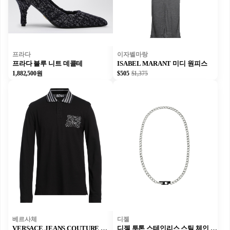
프라다
이자벨마랑
프라다 블루 니트 데콜테
ISABEL MARANT 미디 원피스
1,882,500원
$505
$1,375
베르사체
디젤
VERSACE JEANS COUTURE 폴로 티셔츠
디젤 투톤 스테인리스 스틸 체인 목걸이 목걸이 실버 유니섹스