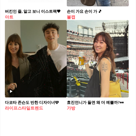
버킨인 줄, 알고 보니 이스트팩🖤
손이 가요 손이 가 🎵
아트
볼캡
다코타 존슨도 반한 디자이너🩷
효진언니가 들면 왜 더 예쁠까?👀
라이프스타일트렌드
가방