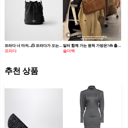
프라다 너 마저...🫠 프라다가 오는 11일부터 국내 전 제품 가격을 인상합니다. 인상폭은 약 5-7%라고 하는데요, 가죽 미니백(사진2)은 315만 원에서 330만 원으로 오른다고 하네요. 편하게 들고 다닐 수 있는 아이템이 많은 프라다, 인기 아이템들의 가격도 함께 오르겠죠. 최대 인상률 7%를 적용한 금액을 예상해보면, ‘파우치가 달린 미디엄 리나일론 백팩’(사진4)은 315만 원에서 337만 원대로, ‘미디엄 가죽 핸드백’(사진6)은 370만 원에서 396만 원대로 인상될 수 있습니다. ‘프라다 리에디션 2000 리나일론 미니백’(사진8) 역시 157만 원에서 168만 원대로 오를 가능성이 있네요. 면세점은 백화점보다 가격이 늦게 오르는 경우가 많죠. 면세점에 들릴 계획이 있다면 눈여겨봤던 프라다 제품을 득템하는 것도 좋은 방법이겠습니다!
일터 함께 가는 원픽 가방은?👜 출근룩엔 힘 바짝 vs 막 쓰기 좋은 가방이 최고
프라다
숄더백
추천 상품