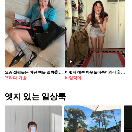
요즘 셀럽들은 어떤 백을 맬까🤔 브랜드별로 정리한 셀럽들의 가방 정보! 참고해봐🙌 1. 차정원: 프라다 - 에메 라지 가죽 숄더백 2. 크리스탈: 폴로 랄프 로렌 - RL 888 박스 카프스킨 크로스바디 3. 지수: 더로우 - 하프 문 가죽 숄더 백 4. 이주연: 지미추 - 다이아몬드 토트 백 5. 하니: 구찌 - GG 밀라노 미니 숄더백 6. 설현: 쿠론 - 몬 드 라피아(Mon de Raffia) 토트 13 카라멜 카페 7. 해린: 디올 - 스몰 디올 카로 백팩(국내에만 선출시)
이렇게 예쁜 아웃도어룩이라니🫢 말 그대로 '실용성에 스타일까지 더한' 프라다룩✨
프라다 가방
바람막이
엣지 있는 일상룩