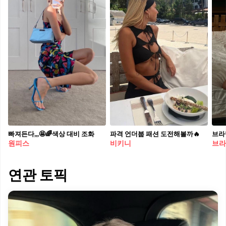
빠져든다,,,🤩🌈색상 대비 조화
파격 언더붑 패션 도전해볼까🔥
브라
원피스
비키니
브라
연관 토픽