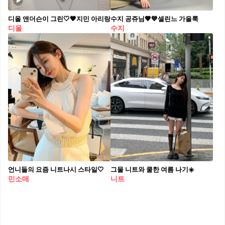
디올 앤더슨이 그린🤍🖤지민 아리랑
수지 공쥬님🤎💙셀린느 가을룩
디올
수지
언니들의 요즘 니트나시 스타일🤍
그물 니트와 쿨한 여름 나기☀️
민소매
니트