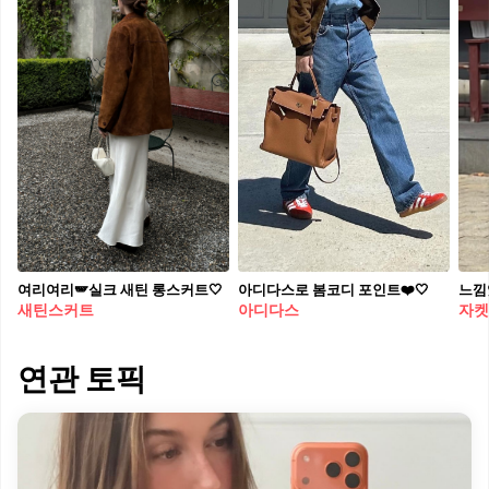
여리여리🪽실크 새틴 롱스커트🤍
아디다스로 봄코디 포인트❤️🤍​
느낌
새틴스커트
아디다스
자켓
연관 토픽