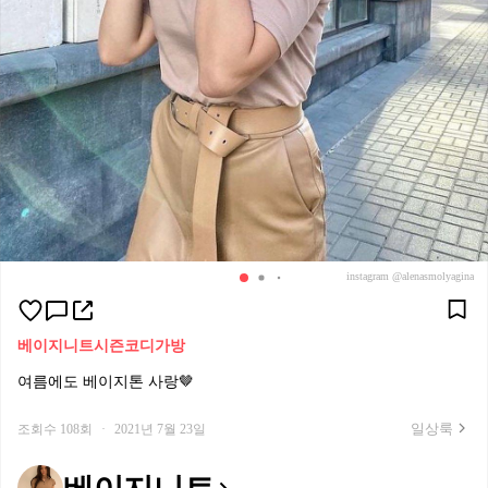
instagram @alenasmolyagina
베이지니트
시즌코디
가방
여름에도 베이지톤 사랑🤎
일상룩
조회수 108회
·
2021년 7월 23일