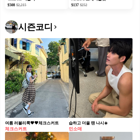
$508
$2,215
$137
$252
시즌코디
여름 러블리룩🧡🤎체크스커트
습하고 더울 땐 나시☀️
체크스커트
민소매