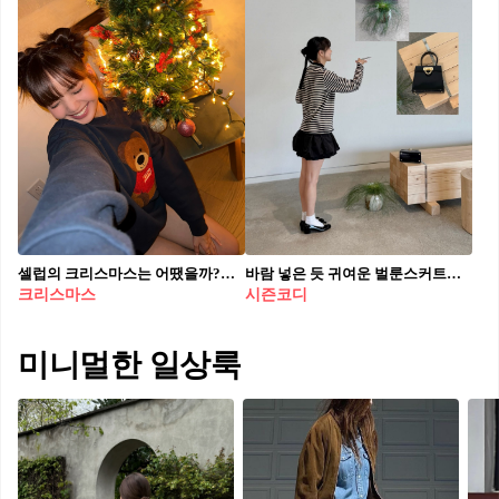
셀럽의 크리스마스는 어땠을까?🎅🏻 속아줄테니까 다시 돌아와주라 @크리스마스..🎄🥹
바람 넣은 듯 귀여운 벌룬스커트🩵 걸을 때마다 통통 튀는 매력으로 여름 데일리룩 완성💨
크리스마스
시즌코디
미니멀한 일상룩