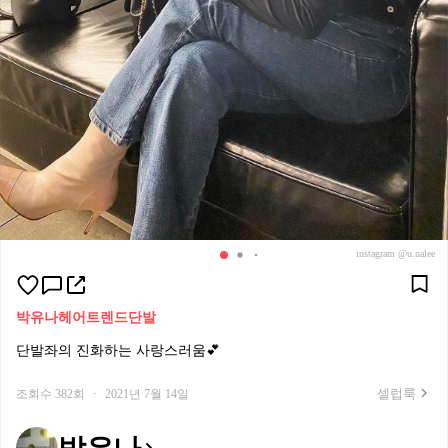
instagram @u.nalee
박유나
헤어트렌드
단발
단발좌의 진화하는 사랑스러움💕
셀럽룩
조회수 382회
·
2021년 7월 14일