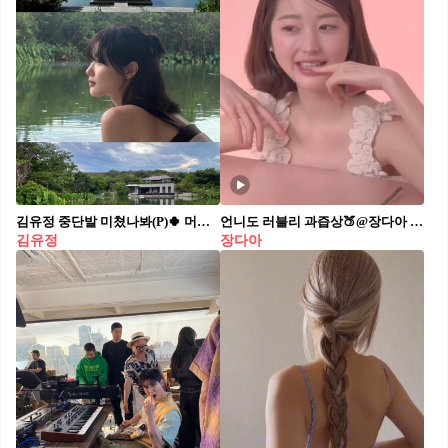
김유정 중단발 미쳤나봐(P)🍀 머리 자르고 레전드 찍은 김유정의 뉴 헤어스타일✨
언니도 러블리 과즙상🍑@장다아⁠ 요정 비주얼 뽐내는 다아&원영 자매💖 단발 너무 찰떡이야🫶🏻⁠
김유정
장다아