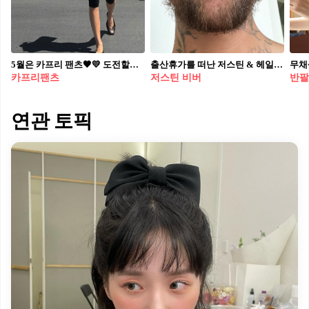
5월은 카프리 팬츠🖤💛 도전할때! 카프리 팬츠?! 이렇게 하면 예쁘게 따라할 수 있어요✍️ 페라리 옆에 선 켄달 제너(Kendall Jenner). 슬림 핏 화이트 롱 슬리브 톱에 블랙 카프리 레깅스로 라인을 정리한 미니멀 룩입니다. 카프리는 아다놀라(Adanola)의 얼티밋 라인 카프리 레깅스. 켄달이 반복 착용해온 베스트셀러예요. 에밀리 라타이코프스키(Emily Ratajkowski)도 아다놀라 카프리를 즐겨 입는 셀럽. 빈티지 그래픽 티에 슬링백 힐, 블랙 롱 자켓에 토 스트랩 뮬 매치. 굽 신발로 일상 룩을 드레시하게 끌어올립니다. 최근 화제가 된 제니(Jennie)의 우즈 데이트 코디입니다. 베이지 니트에 블랙 카프리, 블랙 페니 로퍼로 베이직하게 정리했어요. 베이지 오버사이즈 트렌치를 얹으면 클래식 무드로 전환하며 블랙 미니 백으로 균형을 맞췄습니다. 5월, 켄달도 에밀리도 제니도 카프리. 우리도 한번 도전해봐요! • 켄달 제너 - Adanola Ultimate Capri Leggings
출산휴가를 떠난 저스틴 & 헤일리 비버💏🏖️
카프리팬츠
저스틴 비버
반팔
연관 토픽