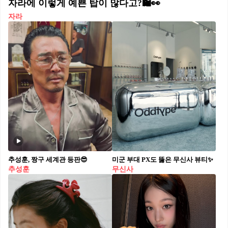
자라에 이렇게 예쁜 탑이 많다고?🛍️👀
자라
추성훈, 짱구 세계관 등판😎
미군 부대 PX도 뚫은 무신사 뷰티✨
추성훈
무신사