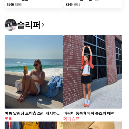
$206
$206
$249
$912
슬리퍼
여름 알림장 도착📩 쪼리 개시하자 쪼리 신은 날부터 진짜 여름, 한 번 신으면 못 잃을 쪼리 코디🩴
바람이 숭숭🌀메쉬 슈즈의 매력
쪼리
메쉬슈즈