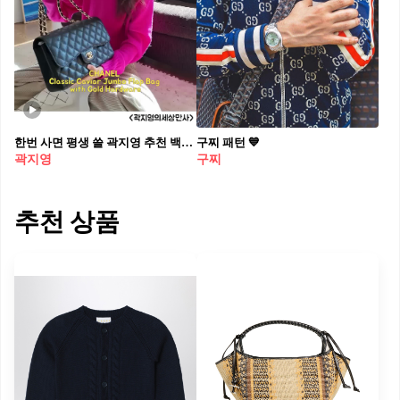
한번 사면 평생 쓸 곽지영 추천 백👜 브랜드별 명품 데일리백 모음✅
구찌 패턴 💙
곽지영
구찌
추천 상품