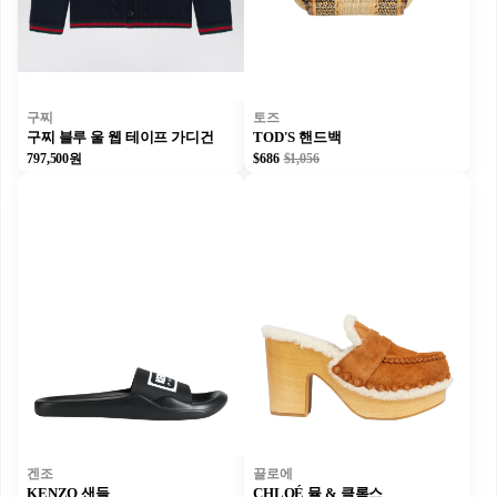
구찌
토즈
구찌 블루 울 웹 테이프 가디건
TOD'S 핸드백
797,500원
$686
$1,056
겐조
끌로에
KENZO 샌들
CHLOÉ 뮬 & 클록스