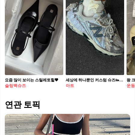
요즘 많이 보이는 스틸레토힐🖤​
세상에 하나뿐인 커스텀 슈즈👟✨ 이탈리아 출신의 풋웨어 커스텀 디자이너 카테리나 몽길로(Caterina Mongillo)는 2000년대에 자신의 유년 시절 추억을 담아 반스 뉴스쿨에 큐빅 벨트를 독창적으로 커스텀하며 큰 주목을 받았습니다. 물감으로 원하는 색상을 입히는 것은 기본이고, 레이스, 진주, 큐빅, 꽃 등 다양한 아이템에서 영감을 얻어 자신만의 독창적인 디자인을 창조합니다. 그녀가 만든 예술 작품들이 궁금한다면 지금 바로 슬라이드를 넘겨 확인해 보세요!🖼️
슬링백슈즈
아트
운동
연관 토픽