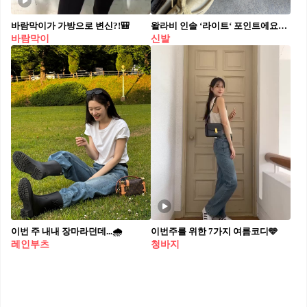
바람막이가 가방으로 변신?!🎒
왈라비 인솔 ‘라이트‘ 포인트에요💛❤️
바람막이
신발
이번 주 내내 장마라던데...🌧️
이번주를 위한 7가지 여름코디🩵
레인부츠
청바지