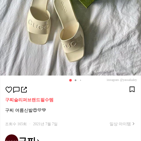
instagram @yassaikaley
구찌
슬리퍼
브랜드필수템
구찌 여름신발😍💛💚
일상 아이템
조회수 165회
·
2021년 7월 7일