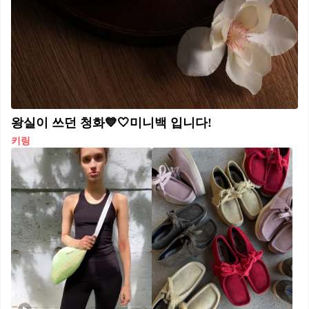
왕실이 쓰던 청화💙🤍미니백 입니다!
키링