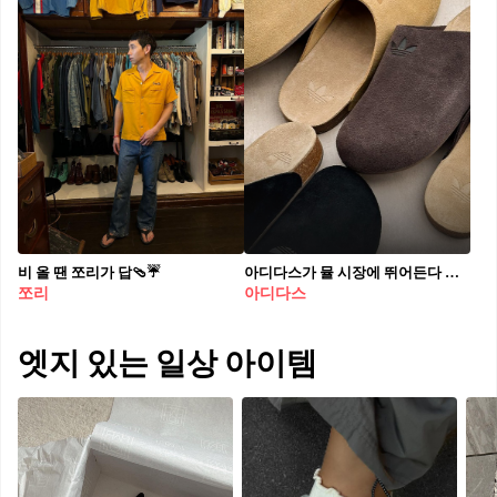
비 올 땐 쪼리가 답🩴☔️
아디다스가 뮬 시장에 뛰어든다⁠ 아디뮬, 스트릿과 클래식의 경계를 허무는 새로운 뮬 출시 ✨⁠ ⁠ 아디다스가 8월 22일 아디뮬을 공개하며 뮬 시장에 본격 진출합니다. 아디다스의 아이코닉 아디레트를 재해석해 코르크 미드솔과 스웨이드 갑피를 더한 독특한 디자인으로, 버켄스탁의 보스턴 뮬과 닮은 감성을 접목했습니다. 클리어 핑크, 파우더 플럼 등 세련된 컬러 옵션도 주목받고 있습니다.⁠ ⁠ 이번 신제품은 아디다스 공식 웹사이트와 일부 오프라인 매장에서 구매 가능하며, 뮬 장르에 새로운 바람을 불러일으킬 전망입니다.⁠
쪼리
아디다스
엣지 있는 일상 아이템