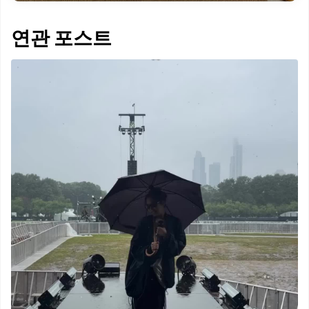
연관 포스트