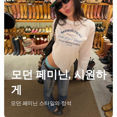
모던 페미닌, 시원하
게
모던 페미닌 스타일의 정석