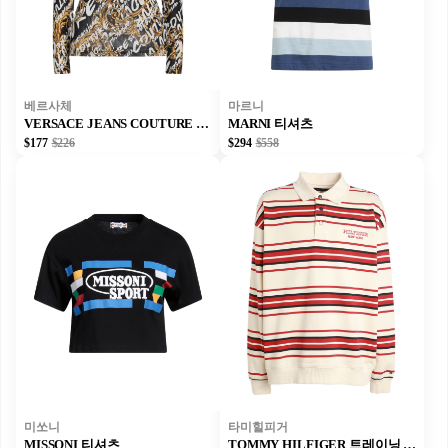
베르사체
마르니
VERSACE JEANS COUTURE 티셔츠
MARNI 티셔츠
$177
$226
$294
$558
미쏘니
타미힐피거
MISSONI 티셔츠
TOMMY HILFIGER 트레이닝 상의