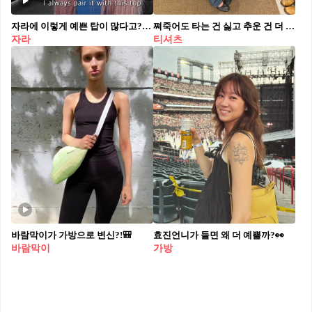
자라에 이렇게 예쁜 탑이 많다고?🛍️👀
쪄죽어도 타는 건 싫고 추운 건 더 싫으니까
자라
티셔츠
바람막이가 가방으로 변신?!🎒
효진언니가 들면 왜 더 예쁠까?👀
바람막이
가방