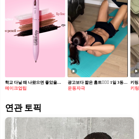
학교 다닐 때 나왔으면 좋았을걸...😮 원샷원킬 올인원 펜슬로 간편하게 메이크업 완성해 보자💄💗 바쁜 아침, 메이크업 시간을 단축해 줄 아이템이 등장했는데요. 레쉬테라피 오스트레일라의 4 in 1 메이크업 펜은 네 가지 멀티 라이너를 하나에 담은 컴팩트한 제품입니다. 블랙 아이라이너, 연핑크 립 라이너, 브로우 펜슬, 화이트 하이라이터로 구성되었죠. 샤프한 펜슬 타입으로 디테일한 터치가 가능하고, 휴대하기 간편해 이동 중이나 여행지에서도 빠르게 수정 메이크업할 수 있는 점이 특징이죠. 파우치 속 공간은 줄이고 활용도는 높인, 요즘 같은 바쁜 일상에 꼭 필요한 메이크업템입니다.
광고보다 짧은 홈트🏋🏻‍♂️ 1일 3동작이면 여름 몸매 가능🏖️🔥지금 시작하세요
메이크업팁
운동자극
키링
연관 토픽