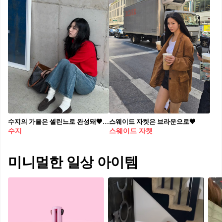
수지의 가을은 셀린느로 완성돼🤎 매일 들어도 질리지 않는 셀린느 백 2가지👜🍁 데일리에 들기 좋은 가방, 지금 소개해드릴게요. 1. 셀린느 소프트 쇼퍼 백, 200만 원대 트리옹프 패턴의 캔버스에 디테일을 더한 셀린느의 쇼퍼 백입니다. 여유로운 크기와 부드러운 쉐입으로 실용성을 갖췄는데요. 레드 니트와 데님 팬츠를 매치해 클래식한 데일리룩을 완성할 수 있습니다. 2. 셀린느 클래식 트리옹프 백, 550만 원대 카프스킨 소재로 제작된 셀린느의 미니 스퀘어 백입니다. 전면의 트리옹프 로고 장식이 포인트로, 클래식하면서도 세련된 분위기를 연출하는데요. 브라운 재킷과 데님 팬츠를 매치해 가을 데일리룩을 완성했습니다.
스웨이드 자켓은 브라운으로🤎
수지
스웨이드 자켓
미니멀한 일상 아이템