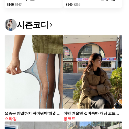
$100
$447
$140
$216
시즌코디
요즘은 양말까지 귀여워야 해🧦 키치한 거 좋아하는 사람?🩷✨ 니삭스와 패턴 스타킹이 트렌드인 요즘, Moody Mumu의 레그웨어를 참고해보세요. 체크, 체리, 스트라이프 등 귀여운 패턴이 많아 심플한 코디에 하나만 더해도 확실한 포인트가 되어주는데요. 미니스커트나 원피스는 물론, 로퍼와 메리제인 슈즈에 매치하면 빈티지하면서도 키치한 무드를 완성할 수 있습니다.
이번 겨울엔 겉바속따 패딩 코트💨 차려입은 듯 보이지만 속은 폭닥한 패딩 코트로 세련되게✨🤍
스타킹
롱코트