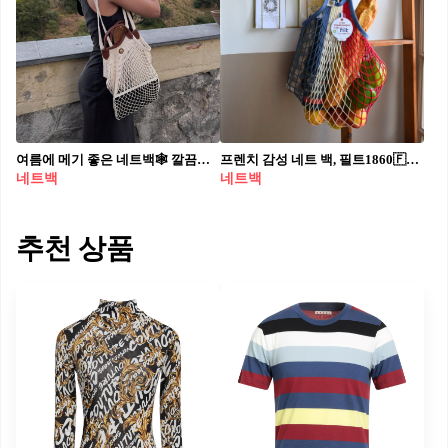
여름에 메기 좋은 네트백🕸️ 깔끔하고 가벼운 브랜드 네트백 3가지 추천🤎@준비하자👀 1. 롱샴 르 플리아쥬 필레 탑 핸들백 2. 프라다 크로셰 토트백 3. 르메르 크로스바디 필트 네트 백
프렌치 감성 네트 백, 필트1860🇫🇷 올여름 피크닉부터 비치룩까지 책임질 효자 아이템 등장!✨ 1860년 프랑스 노르망디에서 시작된 섬유 브랜드 필트(Filt 1860)의 네트 백이 쿨하고 내추럴한 감성으로 시선을 사로잡고 있습니다. 해먹에 쓰이는 원단으로 제작되어 신축성과 튼튼함은 기본, 고품질 오가닉 코튼을 사용해 프랑스 정부의 'EPV(유산기업) 라벨'까지 획득한 그물 가방인데요. 집에서는 과일이나 소품을 담아두기만 해도 인테리어 오브제처럼 감각적인 바이브를 연출해 주죠. 다양한 컬러와 크기 구성으로 취향에 맞게 고르기 딱 좋은 네트 백 3종의 라인업을 확인해 보세요! • 네트 백 스몰, 1만 원대 • 네트 백 미디움, 1만 원대 • 네트 백 라지, 2만 원대
네트백
네트백
추천 상품