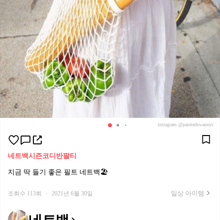
instagram @paintedswannyc
네트백
시즌코디
반팔티
지금 딱 들기 좋은 필트 네트백🏖
일상 아이템
조회수 113회
·
2021년 6월 30일