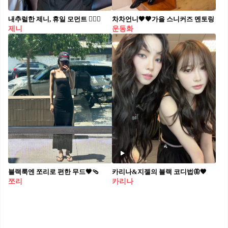
내추럴한 제니, 휴일 모먼트 🧘🏻‍♀️
차차언니🖤🤎가을 스니커즈 멘토링
제니
운동화
블랙룩엔 쪼리로 편한 무드🖤🩴
카리나&지젤의 블랙 코디법🦋🖤
쪼리
카리나