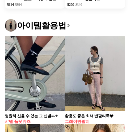
$114
$394
$209
$340
아이템활용법
영원히 신을 수 있는 그 신발🥿⭐️ 새로운 가을🤎🍁샤넬 플랫 슈즈 다양한 코디로 구매자극
활용도 좋은 회색 반팔티룩🩶
샤넬 플랫슈즈
그레이반팔티