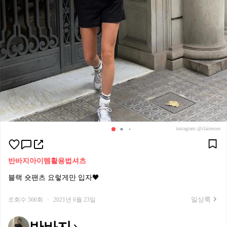
instagram @clairerose
반바지
아이템활용법
셔츠
블랙 숏팬츠 요렇게만 입자🖤
일상룩
조회수 566회
·
2021년 6월 23일