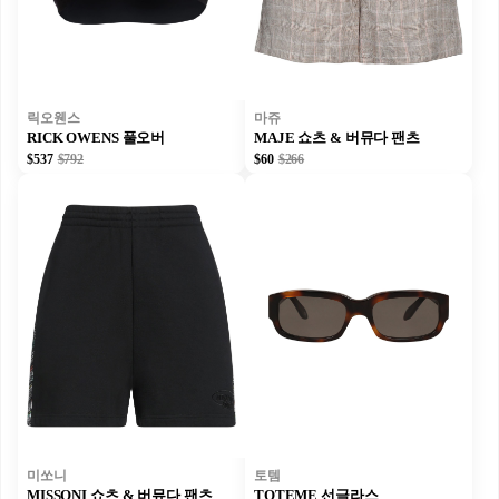
릭오웬스
마쥬
RICK OWENS 풀오버
MAJE 쇼츠 & 버뮤다 팬츠
$537
$792
$60
$266
미쏘니
토템
MISSONI 쇼츠 & 버뮤다 팬츠
TOTEME 선글라스