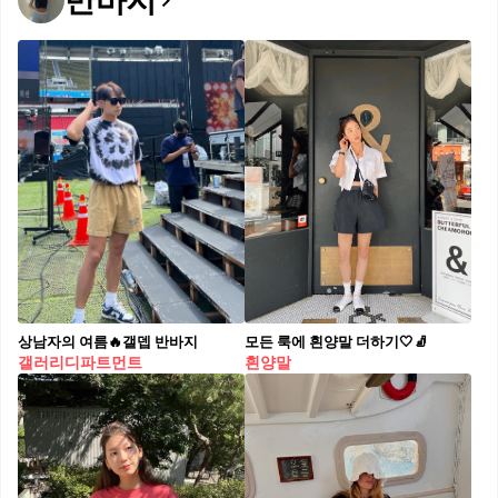
반바지
상남자의 여름🔥갤뎁 반바지
모든 룩에 흰양말 더하기🤍🧦​
갤러리디파트먼트
흰양말