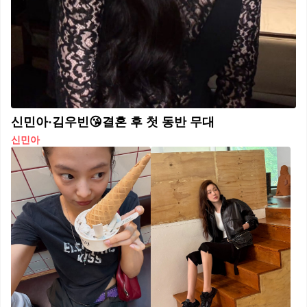
신민아·김우빈😘결혼 후 첫 동반 무대
신민아