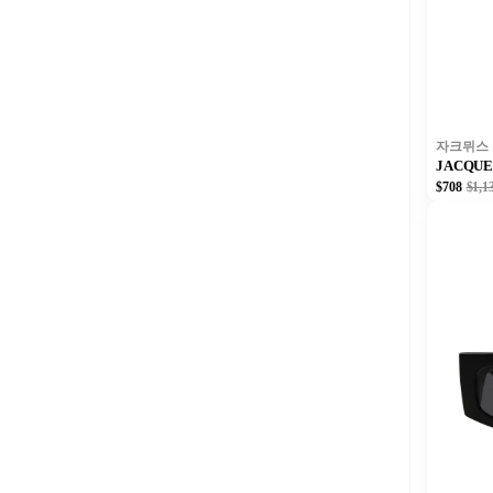
자크뮈스
JACQU
$708
$1,1