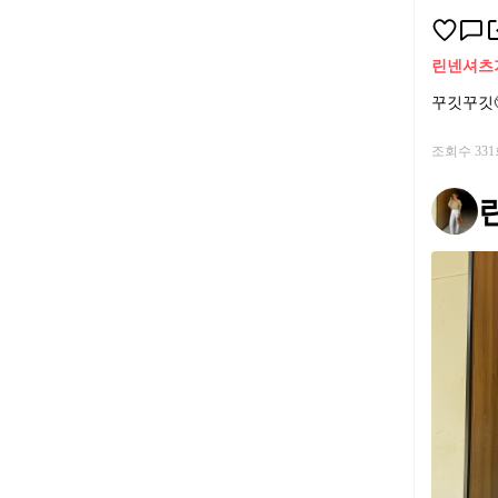
린넨셔츠
꾸깃꾸깃
조회수 33