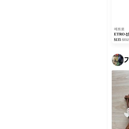
에트로
ETRO 
$135
$352