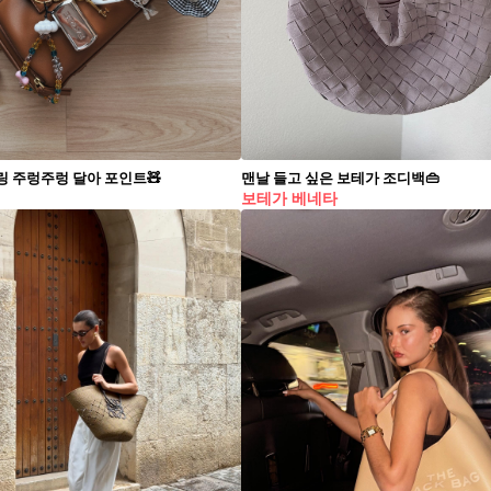
링 주렁주렁 달아 포인트🧸
맨날 들고 싶은 보테가 조디백👜​
보테가 베네타