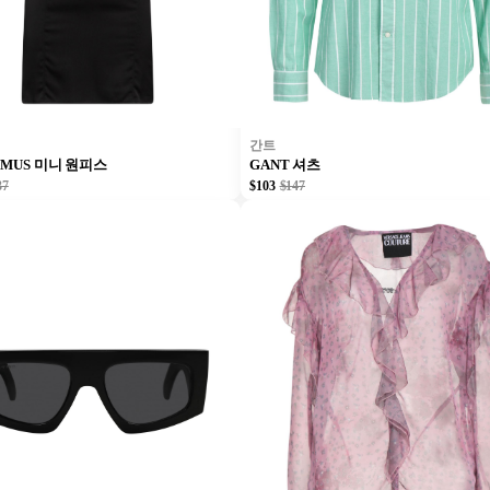
간트
EMUS 미니 원피스
GANT 셔츠
37
$103
$147