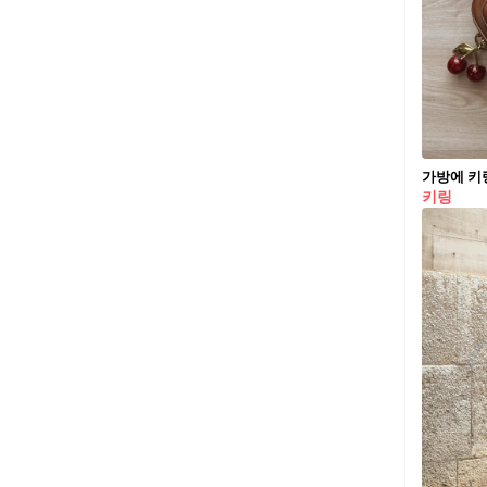
가방에 키
키링