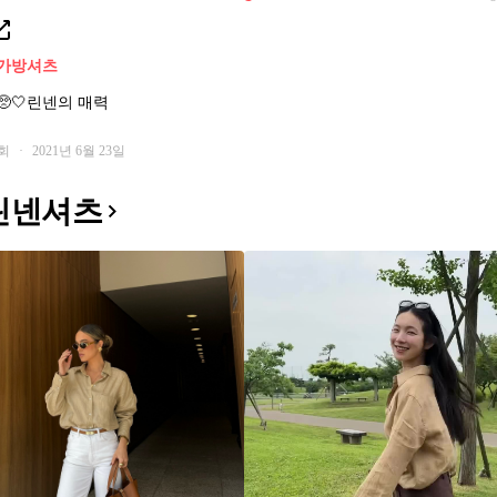
가방
셔츠
🤍린넨의 매력
1회
·
2021년 6월 23일
린넨셔츠