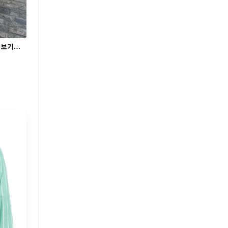
피부에 닿는 시원함, 린넨🩷 린넨 소재로 보기만해도 시원한 여름철 데일리룩🧵