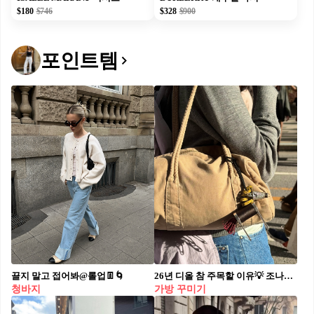
$180
$746
$328
$900
포인트템
끌지 말고 접어봐@롤업👖🌀
26년 디올 참 주목할 이유💡 조나단 앤더슨이 새롭게 보여주는🐌🌷행운의 아이템, 참 디올이 새롭게 선보인 백 참은 줄자, 실, 핀, 가위, 단추 등 재봉 도구를 재해석해 말, 달팽이, 장미, 데이지 등 다양한 형태로 구성되었습니다. 무슈 디올이 행운의 부적으로 여겼던 상징들 역시 현대적 감각의 행운 아이템으로 재해석해 담아냈죠. 가방에 작은 참 하나만 더해도 디올 특유의 감성을 쉽게 즐길 수 있는 스타일링 포인트가 되니, 확인해 보세요.
청바지
가방 꾸미기