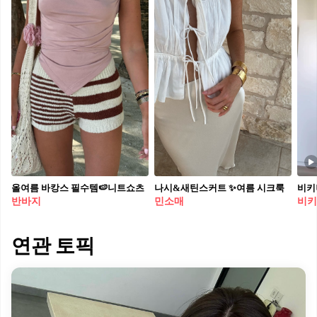
올여름 바캉스 필수템🍉니트쇼츠
나시&새틴스커트 ✨여름 시크룩
반바지
민소매
비키
연관 토픽