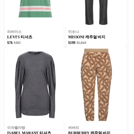
리바이스
미쏘니
LEVI'S 티셔츠
MISSONI 캐주얼 바지
$76
$103
$199
$1,044
이자벨마랑
버버리
ISABEL MARANT 티셔츠
BURBERRY 캐주얼 바지