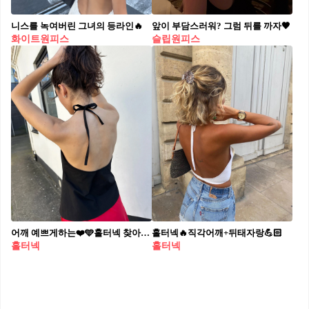
니스를 녹여버린 그녀의 등라인🔥
앞이 부담스러워? 그럼 뒤를 까자🖤
화이트원피스
슬립원피스
어깨 예쁘게하는❤️🩵홀터넥 찾아요?
홀터넥🔥직각어깨+뒤태자랑💪🏻
홀터넥
홀터넥