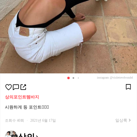
instagram @violettevdvondel
상의
포인트템
바지
시원하게 등 포인트👍🏻🔥
일상룩
조회수 40회
·
2021년 6월 17일