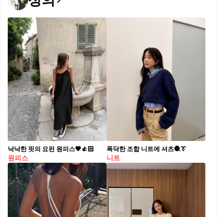
상의
낙낙한 핏의 요런 원피스🖤👍🏻
폭닥한 조합 니트에 셔츠🧶👔
원피스
니트