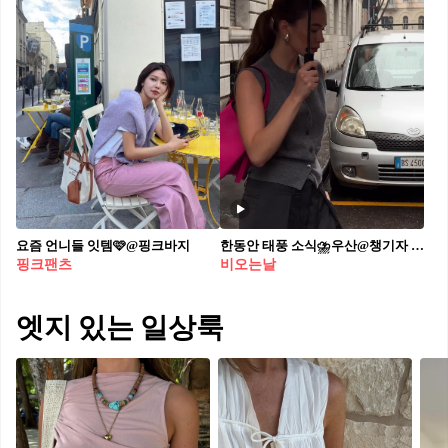
요즘 언니들 잇템🩷@핑크바지​
한동안 태풍 소식⛈️우산@챙기자 비오는 우중충한 날엔 통통 튀는 컬러백으로 코디 포인트👛✔️
핑크팬츠
비오는날
엣지 있는 일상룩