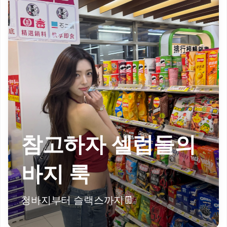
참고하자 셀럽들의
바지 룩
청바지부터 슬랙스까지👖