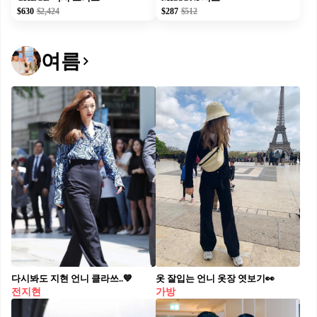
$630
$2,424
$287
$512
여름
다시봐도 지현 언니 클라쓰..💙
옷 잘입는 언니 옷장 엿보기👀
전지현
가방