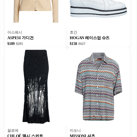
아스페시
호간
ASPESI 가디건
HOGAN 레이스업 슈즈
$189
$285
$158
$427
끌로에
미쏘니
CHLOÉ 맥시 스커트
MISSONI 셔츠