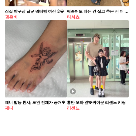
잠실 야구장 달군 워터밤 여신 ⚾️💎
쪄죽어도 타는 건 싫고 추운 건 더 싫으니까
권은비
티셔츠
제니 발등 천사, 도안 전체가 공개🌹
홍만 오빠 앞🩷귀여운 리센느 키링
제니
리센느