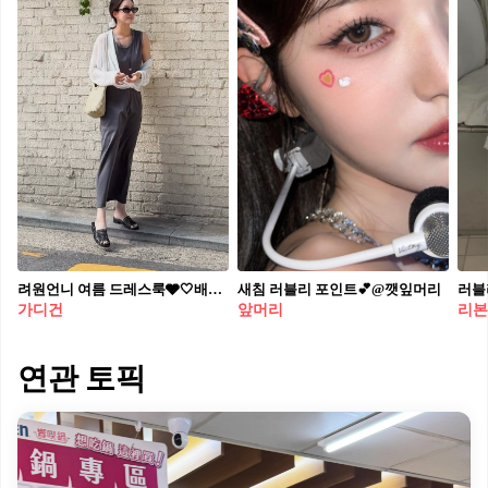
려원언니 여름 드레스룩🩶🤍배워요! 편안하고 예쁜 무드 맥시드레스👗 우리가 뭔지 찾았던 그 아이템 여름에 참고하기 좋은 정려원 언니, 일상 드레스룩 정보에요. 최근 정려원이 일상 속 드레스는 루에브르 드레이프 슬리브리스 맥시 드레스로, 화이트 시어 져지 드레이프 가디건을 살짝 걸쳤어요. 같은 원피스에 그레이 가디건도 톤온톤으로 잘 어울립니다. 사실 고급 포인트는 시어 져지 드레이프 트위스트 가디건입니다. 가볍고 시원한 터치감에 여밈 방식에 따라 다양한 실루엣을 연출할 수 있어, 숄더백 하나면 시티 오피스 룩으로도 풀려요. 한 벌로 두 가지 룩, 올여름 이 조합 참고하세요. • 루에브르 드레이프드 슬리브리스 맥시 드레스 • 루에브르 시어 져지 드레이프 가디건
새침 러블리 포인트💕@깻잎머리
가디건
앞머리
리본
연관 토픽