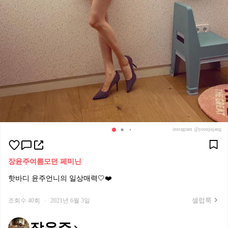
instagram @yoonjujang
장윤주
여름
모던 페미닌
핫바디 윤주언니의 일상매력🤍❤️
셀럽룩
조회수 40회
·
2021년 6월 3일