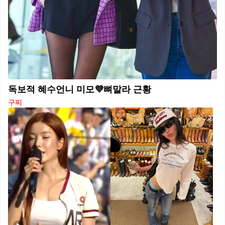
독보적 혜수언니 미모💜뼈말라 근황
구찌