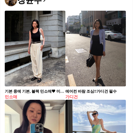
장윤주
기본 중에 기본, 블랙 민소매🖤 미녀가 블랙 슬리브리스를 입고 등장하면 얼마나 예쁘게요🤗
에어컨 바람 조심‼️가디건 필수
민소매
가디건