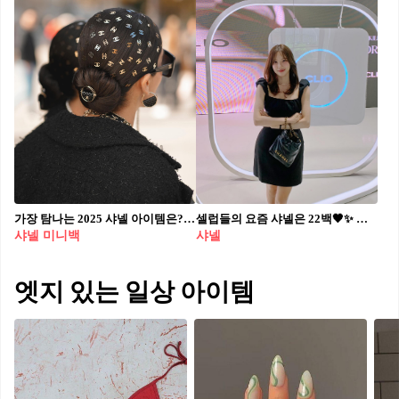
가장 탐나는 2025 샤넬 아이템은?👜🚀 헤어핀, 미니백, 스카프,다 너무 예쁘잖아...🥺
셀럽들의 요즘 샤넬은 22백🖤✨ 종류도 다양한 샤넬 22백👜 셀럽 별 코디 구경하기🔍 1. 이나연 - 샤넬 22 미니 핸드백 블랙 2. 박나언 - 샤넬 22 핸드백 라이트 옐로우 3. 김진경 - 샤넬 22 미니 핸드백 레이스 패치워크 & 골드 메탈 멀티컬러 4. 이코코 - 샤넬 22 핸드백 블랙 5. 서현 - 샤넬 22 백팩 라이트 블루/블루 6. 강민경 - 샤넬 22 핸드백 실버 7. 레이 - 샤넬 22 스몰 핸드백 레이스 패치워크 & 골드 메탈 멀티컬러 8. 기은세 - 샤넬 22 핸드백 화이트 9. 이민정 - 샤넬 22 미니 핸드백 화이트
샤넬 미니백
샤넬
엣지 있는 일상 아이템