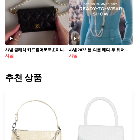
샤넬 클래식 카드홀더🖤💛초미니백으로 만드는 방법 @꿀팁이당
샤넬 2025 봄-여름 레디-투-웨어 컬렉션🎥 샤넬이 공식 계정에 2025 봄-여름 레디-투-웨어 컬렉션의 짧은 영상을 게재했습니다. 가장 먼저 제니가 눈에 띄는데요. 샤넬 앰버서더인 제니는 파격적인 금발 헤어, 하늘색 톤의 팬츠리스 룩의 매혹적인 비주얼로 샤넬쇼를 뜨겁게 만들었습니다. 제니와 함께, 벨기에에서 가장 주목받는 싱어송라이터 앙젤(Angèle), 배우 마가렛 퀄리과 바네사 파라디, 대만 배우 장균녕(Ning Chang), 일본 배우 고마츠 나나 등 많은 셀럽이 등장해 샤넬쇼를 장식했습니다. 영상을 통해 샤넬쇼를 빛낸 제니의 비주얼과 착용 아이템까지 확인해보세요✨ 제니 착장 정보👀 -2024/25 크루즈 컬렉션 룩인 라이트 블루 캐시미어 풀오버와 아쿠아 그린 판타지 저지 소재 스위밍 트렁크 -2024/25 FW 레디-투-웨어 컬렉션의 페이턴트 카프스킨 소재 탑 핸들 플랩백 -2024/25 가을-겨울 프리 컬렉션의 글라스 펄 롱 네크리스 / 18K 화이트 골드로 이루어진 코코 크러쉬 미니 링 및 18K 화이트 골드로 이루어진 코코 크러쉬 다이아몬드 미니 링 / 18K 베이지 골드와 퀼티드 레더 보이 프렌드 워치 영상: Chanel @chanelofficial
샤넬
샤넬
추천 상품