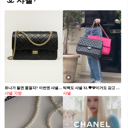
샤넬
유나가 들면 품절각? 이번엔 샤넬♥️ 유나가 한때 자주 들었던 자라 플랩 백은 국내 품절 사태를 일으켰죠. 그녀는 한번 꽂히면 특정 가방만 줄곧 애용하는 성향을 가진 듯해요. 전직 품절 사태의 주인공인 그녀가, 최근 꽂힌 가방이 있는데요. 바로 샤넬의 레드 컬러 2.55 라지 플랩 백입니다. 1,600만 원대라는 높은 가격이지만 샤넬에서 손꼽히게 큰 가방이고 존재감도 압도적이라, 보부상들에게는 매력적인 옵션이죠. 샤넬 클래식 백 하면 블랙 컬러 백을 떠올리곤 합니다. 하지만 유나의 일상룩에서 볼 수 있듯이 레드 컬러 백은 룩에 포인트가 될 수 있죠. 더군다나 샤넬의 레드라니, 더 깊이 있고 고혹적인 컬러가 럭셔리한 무드를 더할 거예요. 최근까지도 유나가 들었던 자라 백을 찾는 수요가 많은데요. 유나의 새로운 애착 가방이 품절되기 전 미리 눈여겨볼 만합니다.
빅백도 샤넬 XL🖤🩷이거도 갖고 시프다
샤넬 가방
샤넬