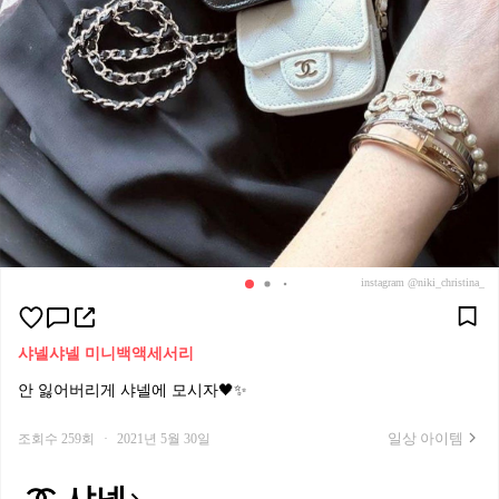
instagram @niki_christina_
샤넬
샤넬 미니백
액세서리
안 잃어버리게 샤넬에 모시자🖤✨
일상 아이템
조회수 259회
·
2021년 5월 30일