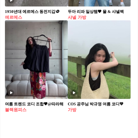
1950년대 에르메스 동전지갑🪙
두아 리파 일상템🖤 물 & 샤넬백
에르메스
샤넬 가방
여름 트렌드 코디 조합🖤@따라해
COS 공주님 박규영 여름 코디💚
블랙원피스
가방