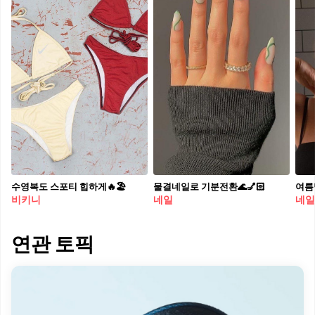
수영복도 스포티 힙하게🔥🏖
물결네일로 기분전환🌊💅🏻
여름
비키니
네일
네일
연관 토픽