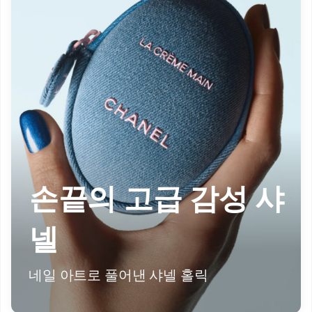
손끝의 고급 감성 샤
넬
네일 아트로 풀어낸 샤넬 홀릭