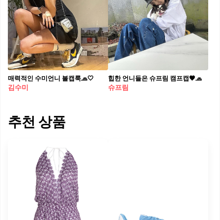
매력적인 수미언니 볼캡룩🧢🤍
힙한 언니들은 슈프림 캠프캡🖤🧢
김수미
슈프림
추천 상품