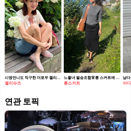
시영언니도 직구한 더로우 젤리슈즈🪼🫧 캐주얼한 룩에 찰떡! 매력적인 라운드쉐입까지✨
느좋녀 필승조합👗롱 스커트에 니트🧶
남다른
젤리슈즈
롱스커트
아디
연관 토픽