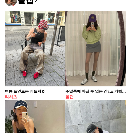
볼캡
여름 포인트는 레드지🥤
주말룩에 빠질 수 없는 건?🧢 가볍게 눌러 쓰기 좋은 볼캡, 카페 갈 때 딱이야✨🤍
티셔츠
볼캡