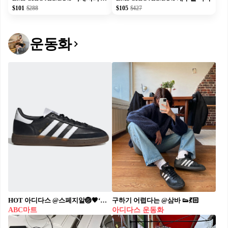
$101
$288
$105
$427
운동화
HOT 아디다스 @스페지알🏐🖤​ ‘스페지알’ 새로운 라인이 ABC마트에서 국내 발매됩니다. #광고​ ​ 70S SNEAKERS REMADE FOR TODAY🔥​ 1979년 핸드볼 선수를 위해 탄생한 스페지알, 시대를 초월해 지금까지 클래식한 디자인으로 사랑받고 있는 아이템이죠.​ ​ 기존의 스웨이드 재질의 빈티지한 스페지알 라인에서 레더와 스웨이드가 적절히 섞인 게 특징입니다.​ 힐탭 부분 새겨진 아디다스 각인부터 검솔로 된 아웃솔, 미니멀한 배색 조합 등 다양한 디테일이 눈길을 끌죠.​ ​ 컬러는 블랙과 화이트 두 가지이며 6/21(수) ABC마트 온/오프라인 매장에서 만나볼 수 있습니다.​
구하기 어렵다는 @삼바 👟💃🏻​
ABC마트
아디다스 운동화