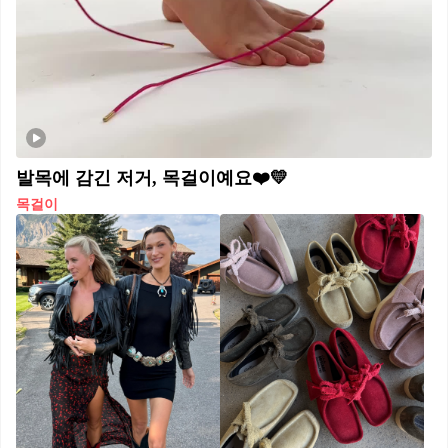
발목에 감긴 저거, 목걸이예요❤️💛
목걸이