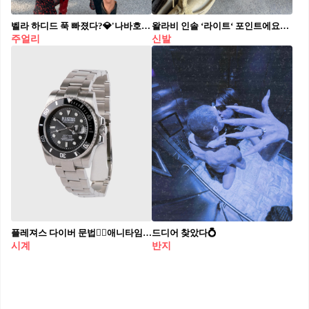
벨라 하디드 푹 빠졌다?💎'나바호' 주얼리
왈라비 인솔 ‘라이트‘ 포인트에요💛❤️
주얼리
신발
플레져스 다이버 문법🏊‍♂️애니타임 워치, 재입고
드디어 찾았다💍
시계
반지