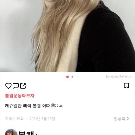
instagram @allovsin
볼캡
운동화
모자
캐쥬얼한 배색 볼캡 어때🤩⚾️🧢
일상룩
조회수 30회
·
2021년 5월 15일