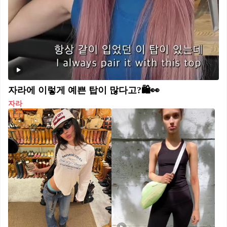
자라에 이렇게 예쁜 탑이 많다고?🛍️👀
자라