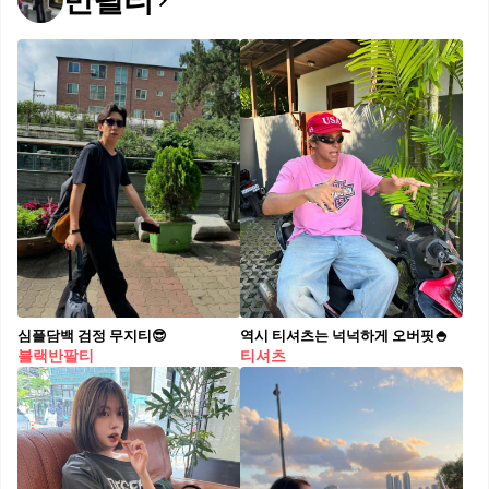
반팔티
심플담백 검정 무지티😎
역시 티셔츠는 넉넉하게 오버핏🍚
블랙반팔티
티셔츠