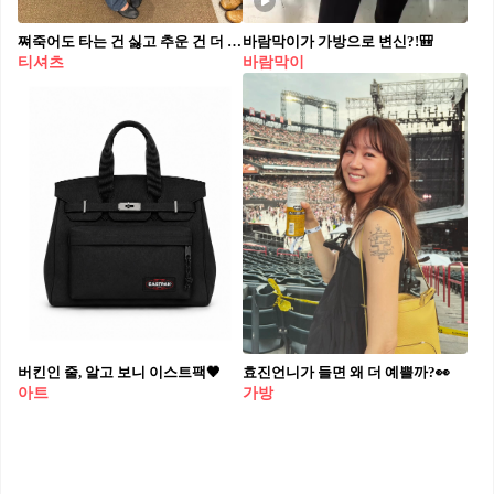
쪄죽어도 타는 건 싫고 추운 건 더 싫으니까
바람막이가 가방으로 변신?!🎒
티셔츠
바람막이
버킨인 줄, 알고 보니 이스트팩🖤
효진언니가 들면 왜 더 예쁠까?👀
아트
가방