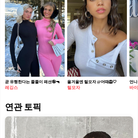
곧 유행한다는 쫄쫄이 패션🤪🔫
올겨울엔 털모자 @어때🦁🤍
언니
레깅스
털모자
바이
연관 토픽