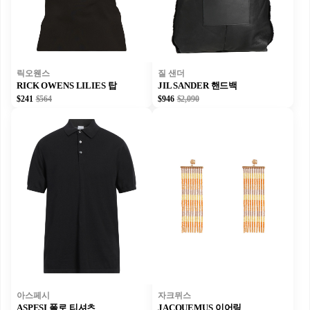
릭오웬스
질 샌더
RICK OWENS LILIES 탑
JIL SANDER 핸드백
$241
$564
$946
$2,090
아스페시
자크뮈스
ASPESI 폴로 티셔츠
JACQUEMUS 이어링