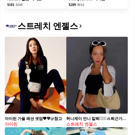
$181
$248
$209
$814
스트레치 엔젤스
아이린 가을 패션 셋업🖤💚@참고
허니제이 언니 칼퇴🏃🏻‍♀️👛퇴근가방 스트레치엔젤스는 완판되서 감사 초대💌🔥@홀리뱅~ #광고
아이린
스트레치 엔젤스