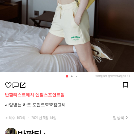
instagram @stretchangels +1
반팔티
스트레치 엔젤스
포인트템
사랑받는 하트 포인트💛💚참고해
일상룩
조회수 103회
·
2021년 5월 14일