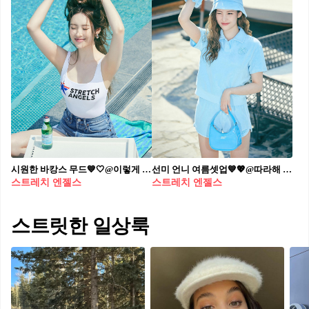
시원한 바캉스 무드💙🤍@이렇게 스트레치엔젤스 x 선미 핫썸머 스윔웨어룩🩱🔥핫해 #광고
선미 언니 여름셋업💙💖@따라해 스트레치엔젤스 x 선미🎾🏌🏻‍♀️운동룩부터 여행룩까지 #광고
스트레치 엔젤스
스트레치 엔젤스
스트릿한 일상룩