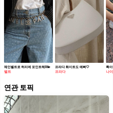
체인벨트로 허리에 포인트해⛓️💫
프라다 화이트도 예뻐🤍
특이
벨트
프라다
나이
연관 토픽