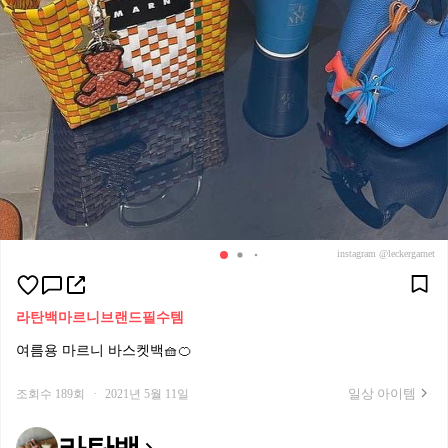
instagram @leckergarnet
라탄백
마르니
브랜드필수템
여름용 마르니 바스켓백🧺🍊
일상 아이템
조회수 189회
·
2021년 5월 11일