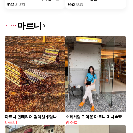
$505
$1,375
$602
$883
마르니
마르니 인테리어 컬렉션🪑탐나
소희처럼 귀여운 마르니 미니💼​🩵​
마르니
안소희