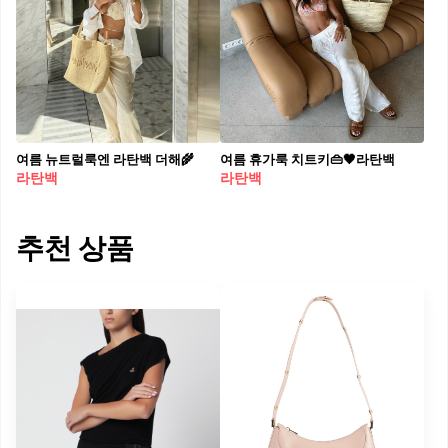
여름 뉴트럴룩엔 라탄백 더해🌾
여름 휴가룩 치트키👜🖤라탄백
라탄백
라탄백
추천 상품