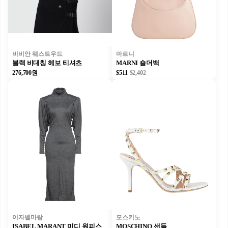
비비안 웨스트우드
마르니
블랙 비대칭 헤보 티셔츠
MARNI 숄더백
276,700원
$511
$2,402
이자벨마랑
모스키노
ISABEL MARANT 미디 원피스
MOSCHINO 샌들