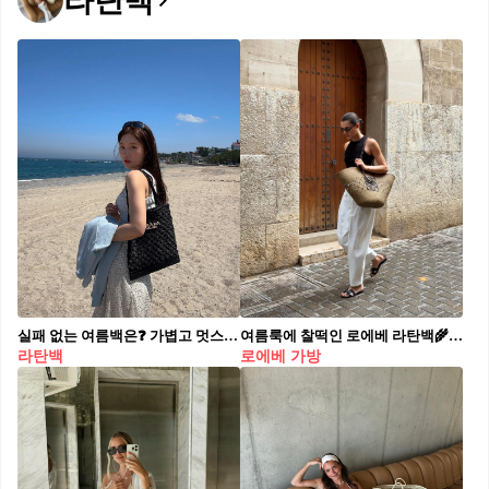
라탄백
실패 없는 여름백은❓ 가볍고 멋스러운 라탄백 리스트업📝 셀럽들이 선택한 라탄백, 지금 여름 코디에 참고하세요. 1. 프라다(Prada) 크로셰 토트백 260만 원 정채연이 선택한 프라다의 크로셰 토트백은 매년 여름 셀럽들이 즐겨 드는 스테디 아이템입니다. 은은한 패턴 스커트와 하얀 나시를 매치해 여성스러운 분위기를 연출했습니다. 2.셀린느(Celine) 미디엄 파니에 295만 원 기은세가 착용한 셀린느 라탄백은 브랜드 특유의 고급스러운 무드를 담아낸 제품으로 기은세는 플로럴 원피스와 데님팬츠를 매치해 캐주얼한 느낌을 주었습니다. 데일리룩부터 휴양지룩까지 폭넓게 매치할 수 있는 아이템입니다. 3.로에베(Loewe) 스몰 토트 라피아 160만 원 혜리가 든 가방은 라탄백하면 가장 먼저 떠오를 만큼 상징적인 아이템으로 투톤 스트라이프와 로고가 포인트 입니다. 로에베 가방과 함께 튜브탑이랑 데님팬츠를 매치해 스트릿한 무드를 연출했습니다.
여름룩에 찰떡인 로에베 라탄백🌾 보기만해도 휴양지 느낌 물씬🤎
라탄백
로에베 가방