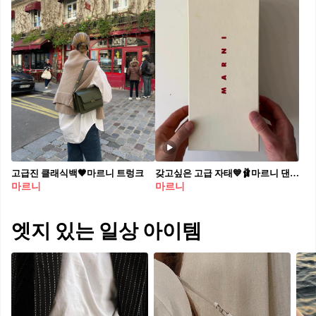
고급진 클래식백🖤마르니 트렁크
갖고싶은 고급 자태💙🩰마르니 댄서 플랫
마르니
마르니
엣지 있는 일상 아이템