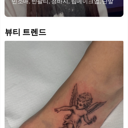
민소매, 반팔티, 청바지, 립메이크업, 단발
뷰티 트렌드