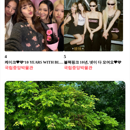
4
5
케이크🖤🩷‘10 YEARS WITH BLINK’
블랙핑크 10년, 넷이 다 모여요🖤🩷
국립중앙박물관
국립중앙박물관