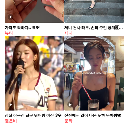
가격도 착하다... 🛒💸
제니 천사 타투, 손의 주인 공개🇬🇧🖤
뷰티
제니
잠실 야구장 달군 워터밤 여신 ⚾️💎
신전에서 걸어 나온 듯한 우아함🕊️
권은비
문화