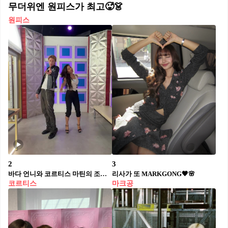
무더위엔 원피스가 최고🥵👗
원피스
2
3
바다 언니와 코르티스 마틴의 조합?!
리사가 또 MARKGONG🖤🌸
코르티스
마크공