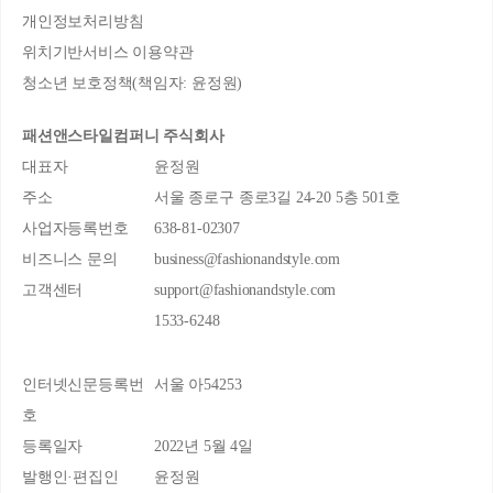
개인정보처리방침
위치기반서비스 이용약관
청소년 보호정책(책임자: 윤정원)
패션앤스타일컴퍼니 주식회사
대표자
윤정원
주소
서울 종로구 종로3길 24-20 5층 501호
사업자등록번호
638-81-02307
비즈니스 문의
business@fashionandstyle.com
고객센터
support@fashionandstyle.com
1533-6248
인터넷신문등록번
서울 아54253
호
등록일자
2022년 5월 4일
발행인·편집인
윤정원