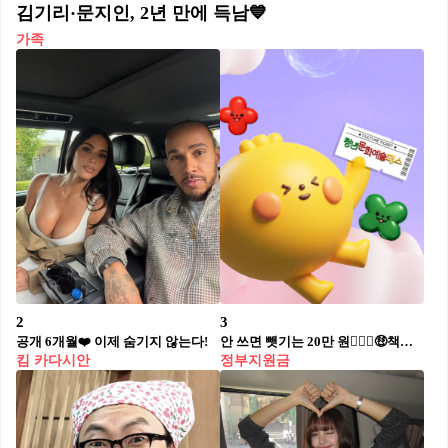
김기리·문지인, 2년 만에 득남💙
가족
2
3
공개 6개월❤️ 이제 숨기지 않는다!
안 쓰면 뺏기는 20만 원🤹🏻‍♀️🤑책값까지 지원
킴 카다시안
정부지원금