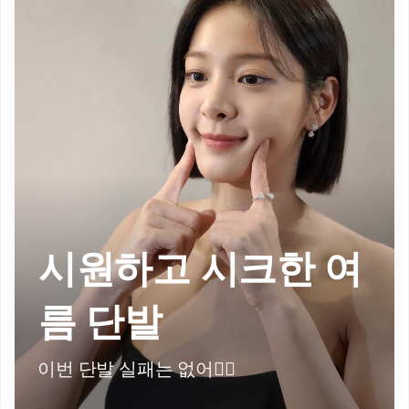
시원하고 시크한 여
름 단발
이번 단발 실패는 없어💇‍♀️