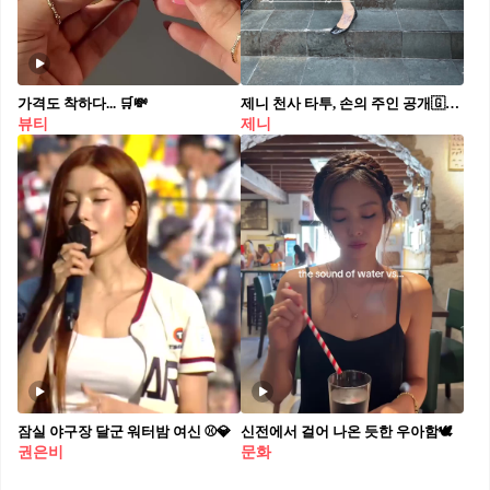
가격도 착하다... 🛒💸
제니 천사 타투, 손의 주인 공개🇬🇧🖤
뷰티
제니
잠실 야구장 달군 워터밤 여신 ⚾️💎
신전에서 걸어 나온 듯한 우아함🕊️
권은비
문화