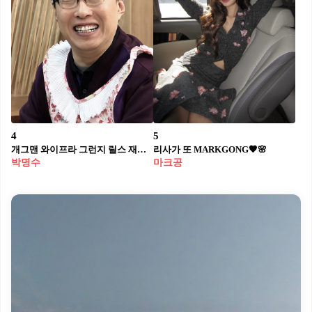
4
5
개그맨 와이프라 그런지 릴스 재능이💦
리사가 또 MARKGONG🖤🌸
박명수
마크공