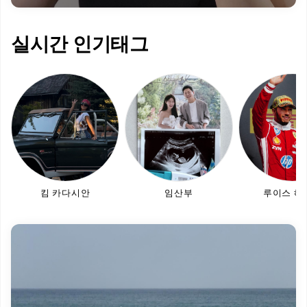
실시간 인기태그
킴 카다시안
임산부
루이스 해