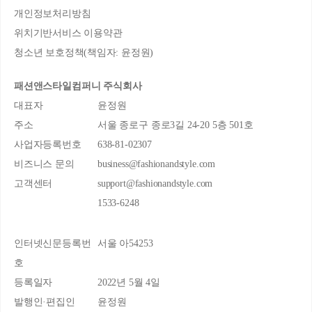
개인정보처리방침
위치기반서비스 이용약관
청소년 보호정책(책임자: 윤정원)
패션앤스타일컴퍼니 주식회사
대표자
윤정원
주소
서울 종로구 종로3길 24-20 5층 501호
사업자등록번호
638-81-02307
비즈니스 문의
business@fashionandstyle.com
고객센터
support@fashionandstyle.com
1533-6248
인터넷신문등록번
서울 아54253
호
등록일자
2022년 5월 4일
발행인·편집인
윤정원