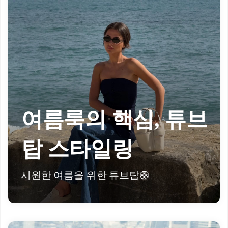
여름룩의 핵심, 튜브
탑 스타일링
시원한 여름을 위한 튜브탑🛟