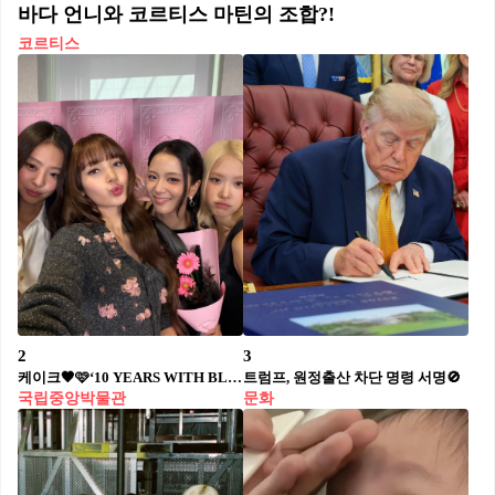
바다 언니와 코르티스 마틴의 조합?!
코르티스
2
3
케이크🖤🩷‘10 YEARS WITH BLINK’
트럼프, 원정출산 차단 명령 서명🚫
국립중앙박물관
문화