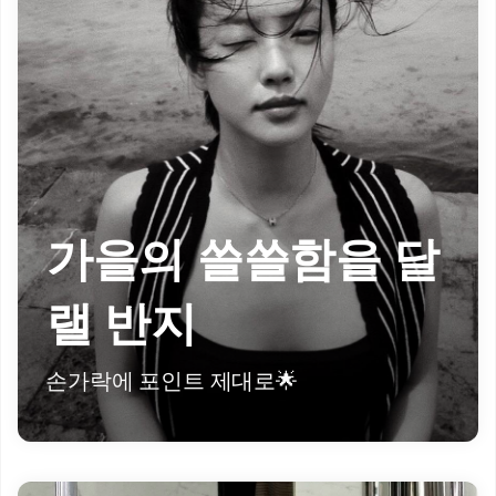
가을의 쓸쓸함을 달
랠 반지
손가락에 포인트 제대로🌟