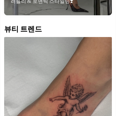
러블리 & 로맨틱 스타일링❣️
뷰티 트렌드