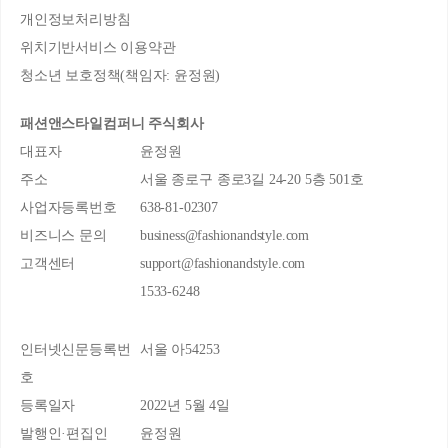
개인정보처리방침
위치기반서비스 이용약관
청소년 보호정책(책임자: 윤정원)
패션앤스타일컴퍼니 주식회사
대표자
윤정원
주소
서울 종로구 종로3길 24-20 5층 501호
사업자등록번호
638-81-02307
비즈니스 문의
business@fashionandstyle.com
고객센터
support@fashionandstyle.com
1533-6248
인터넷신문등록번
서울 아54253
호
등록일자
2022년 5월 4일
발행인·편집인
윤정원