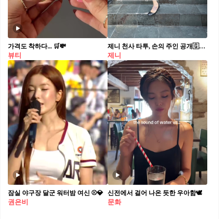
가격도 착하다... 🛒💸
제니 천사 타투, 손의 주인 공개🇬🇧🖤
뷰티
제니
잠실 야구장 달군 워터밤 여신 ⚾️💎
신전에서 걸어 나온 듯한 우아함🕊️
권은비
문화