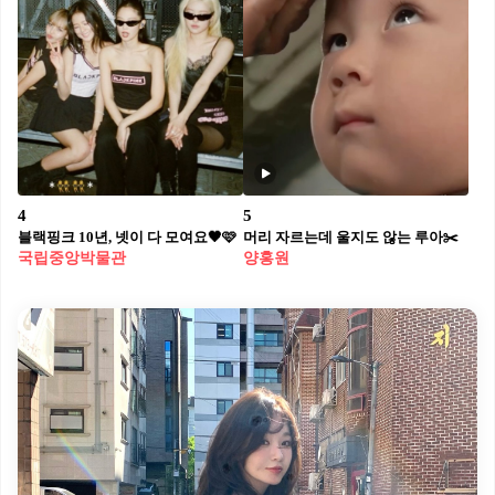
4
5
블랙핑크 10년, 넷이 다 모여요🖤🩷
머리 자르는데 울지도 않는 루아✂️
국립중앙박물관
양홍원